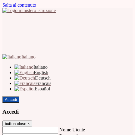
Salta al contenuto
Italiano
Italiano
English
Deutsch
Français
Español
Accedi
Accedi
button close
×
Nome Utente