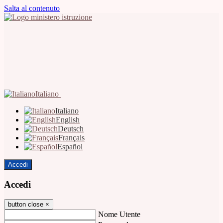
Salta al contenuto
Italiano
Italiano
English
Deutsch
Français
Español
Accedi
Accedi
button close
×
Nome Utente