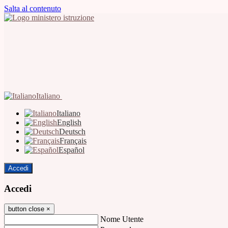
Salta al contenuto
Italiano
Italiano
English
Deutsch
Français
Español
Accedi
Accedi
button close
×
Nome Utente