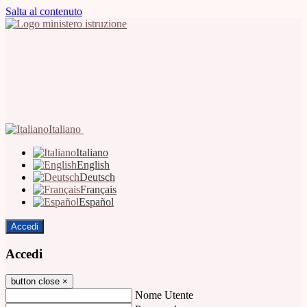
Salta al contenuto
Italiano
Italiano
English
Deutsch
Français
Español
Accedi
Accedi
button close
×
Nome Utente