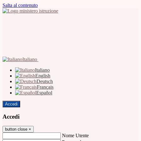
Salta al contenuto
Italiano
Italiano
English
Deutsch
Français
Español
Accedi
Accedi
button close
×
Nome Utente