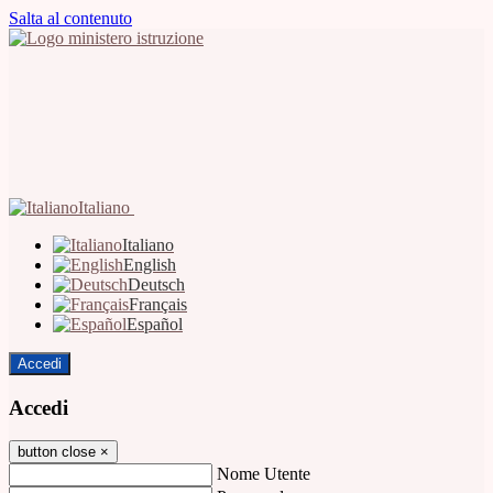
Salta al contenuto
Italiano
Italiano
English
Deutsch
Français
Español
Accedi
Accedi
button close
×
Nome Utente