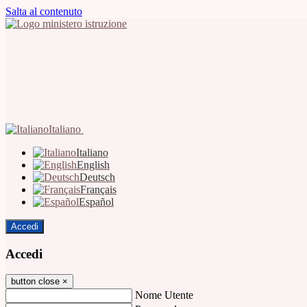
Salta al contenuto
Italiano
Italiano
English
Deutsch
Français
Español
Accedi
Accedi
button close
×
Nome Utente