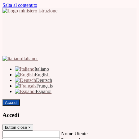
Salta al contenuto
Italiano
Italiano
English
Deutsch
Français
Español
Accedi
Accedi
button close
×
Nome Utente