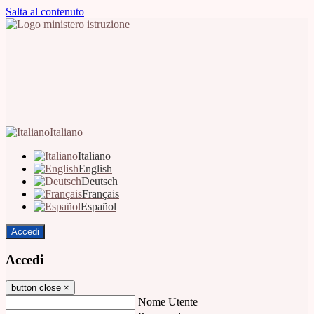
Salta al contenuto
Italiano
Italiano
English
Deutsch
Français
Español
Accedi
Accedi
button close
×
Nome Utente