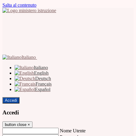
Salta al contenuto
Italiano
Italiano
English
Deutsch
Français
Español
Accedi
Accedi
button close
×
Nome Utente