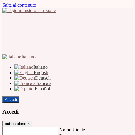
Salta al contenuto
Italiano
Italiano
English
Deutsch
Français
Español
Accedi
Accedi
button close
×
Nome Utente