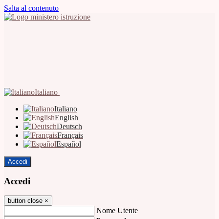
Salta al contenuto
Italiano
Italiano
English
Deutsch
Français
Español
Accedi
Accedi
button close
×
Nome Utente