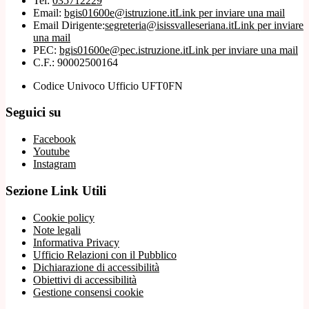
Tel:
035712229
Email:
bgis01600e@istruzione.it
Link per inviare una mail
Email Dirigente:
segreteria@isissvalleseriana.it
Link per inviare
una mail
PEC:
bgis01600e@pec.istruzione.it
Link per inviare una mail
C.F.: 90002500164
Codice Univoco Ufficio UFT0FN
Seguici su
Facebook
Youtube
Instagram
Sezione Link Utili
Cookie policy
Note legali
Informativa Privacy
Ufficio Relazioni con il Pubblico
Dichiarazione di accessibilità
Obiettivi di accessibilità
Gestione consensi cookie