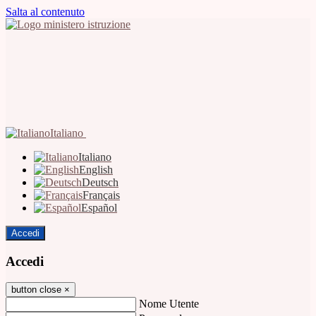
Salta al contenuto
Italiano
Italiano
English
Deutsch
Français
Español
Accedi
Accedi
button close
×
Nome Utente