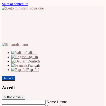
Salta al contenuto
Italiano
Italiano
English
Deutsch
Français
Español
Accedi
Accedi
button close
×
Nome Utente