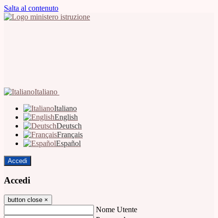
Salta al contenuto
Italiano
Italiano
English
Deutsch
Français
Español
Accedi
Accedi
button close
×
Nome Utente