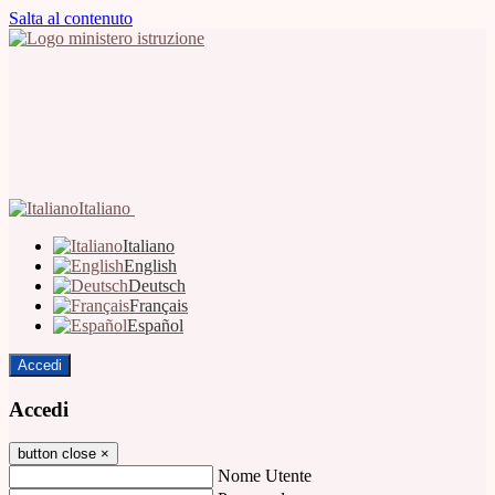
Salta al contenuto
Italiano
Italiano
English
Deutsch
Français
Español
Accedi
Accedi
button close
×
Nome Utente