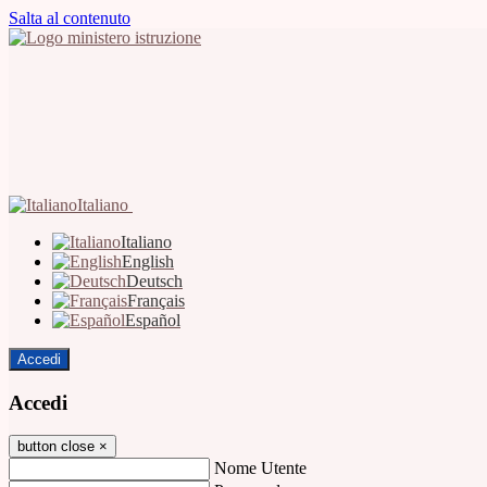
Salta al contenuto
Italiano
Italiano
English
Deutsch
Français
Español
Accedi
Accedi
button close
×
Nome Utente