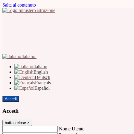
Salta al contenuto
Italiano
Italiano
English
Deutsch
Français
Español
Accedi
Accedi
button close
×
Nome Utente