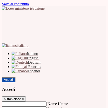
Salta al contenuto
Italiano
Italiano
English
Deutsch
Français
Español
Accedi
Accedi
button close
×
Nome Utente