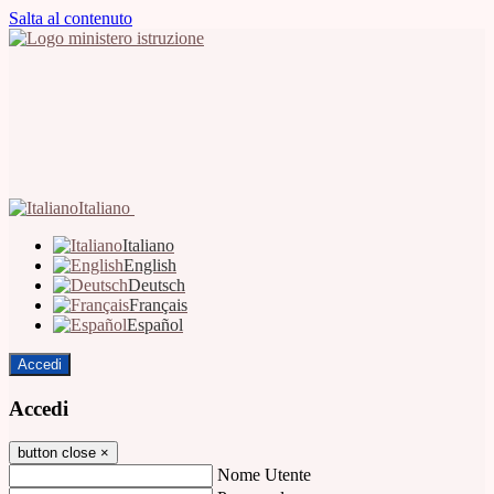
Salta al contenuto
Italiano
Italiano
English
Deutsch
Français
Español
Accedi
Accedi
button close
×
Nome Utente