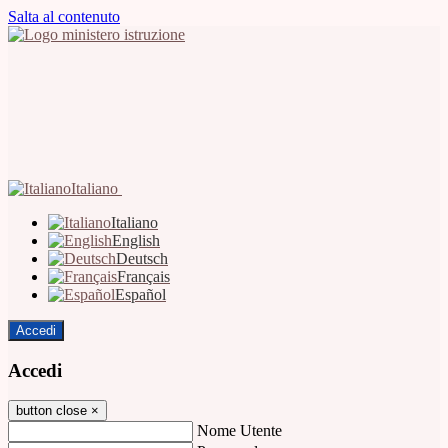
Salta al contenuto
Italiano
Italiano
English
Deutsch
Français
Español
Accedi
Accedi
button close
×
Nome Utente