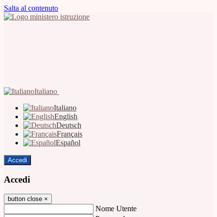
Salta al contenuto
Italiano
Italiano
English
Deutsch
Français
Español
Accedi
Accedi
button close
×
Nome Utente