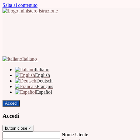
Salta al contenuto
Italiano
Italiano
English
Deutsch
Français
Español
Accedi
Accedi
button close
×
Nome Utente