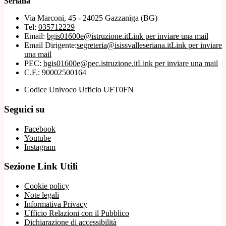
Seriana"
Via Marconi, 45 - 24025 Gazzaniga (BG)
Tel:
035712229
Email:
bgis01600e@istruzione.it
Link per inviare una mail
Email Dirigente:
segreteria@isissvalleseriana.it
Link per inviare
una mail
PEC:
bgis01600e@pec.istruzione.it
Link per inviare una mail
C.F.: 90002500164
Codice Univoco Ufficio UFT0FN
Seguici su
Facebook
Youtube
Instagram
Sezione Link Utili
Cookie policy
Note legali
Informativa Privacy
Ufficio Relazioni con il Pubblico
Dichiarazione di accessibilità