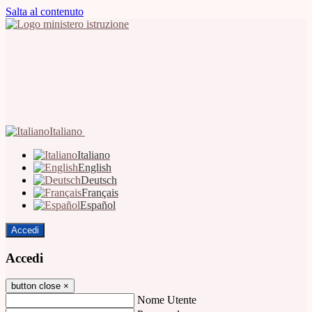
Salta al contenuto
Italiano
Italiano
English
Deutsch
Français
Español
Accedi
Accedi
button close
×
Nome Utente