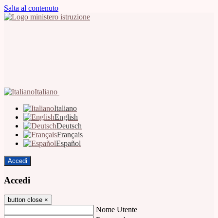
Salta al contenuto
Italiano
Italiano
English
Deutsch
Français
Español
Accedi
Accedi
button close
×
Nome Utente