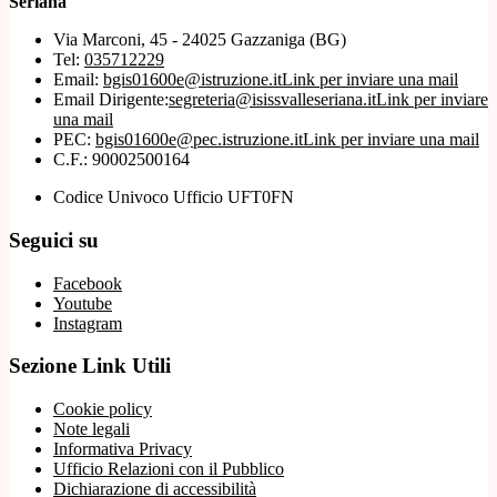
Seriana"
Via Marconi, 45 - 24025 Gazzaniga (BG)
Tel:
035712229
Email:
bgis01600e@istruzione.it
Link per inviare una mail
Email Dirigente:
segreteria@isissvalleseriana.it
Link per inviare
una mail
PEC:
bgis01600e@pec.istruzione.it
Link per inviare una mail
C.F.: 90002500164
Codice Univoco Ufficio UFT0FN
Seguici su
Facebook
Youtube
Instagram
Sezione Link Utili
Cookie policy
Note legali
Informativa Privacy
Ufficio Relazioni con il Pubblico
Dichiarazione di accessibilità