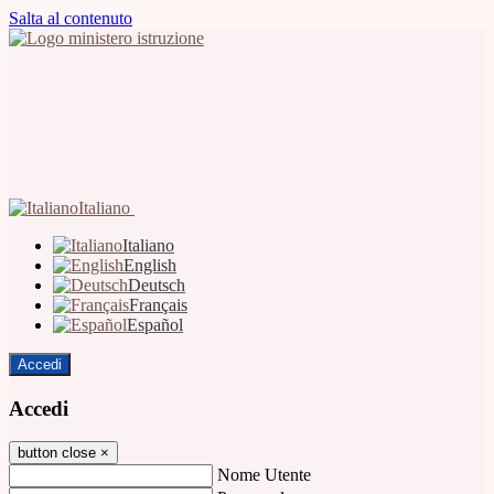
Salta al contenuto
Italiano
Italiano
English
Deutsch
Français
Español
Accedi
Accedi
button close
×
Nome Utente