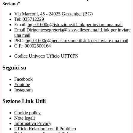
Seriana"
Via Marconi, 45 - 24025 Gazzaniga (BG)
Tel:
035712229
Email:
bgis01600e@istruzione.it
Link per inviare una mail
Email Dirigente:
segreteria@isissvalleseriana.it
Link per inviare
una mail
PEC:
bgis01600e@pec.istruzione.it
Link per inviare una mail
C.F.: 90002500164
Codice Univoco Ufficio UFT0FN
Seguici su
Facebook
Youtube
Instagram
Sezione Link Utili
Cookie policy
Note legali
Informativa Privacy
Ufficio Relazioni con il Pubblico