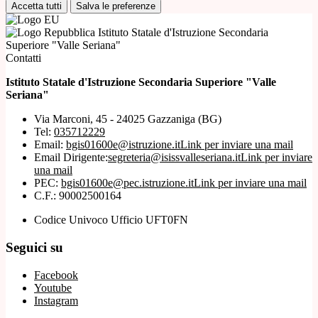
Accetta tutti
Salva le preferenze
Istituto Statale d'Istruzione Secondaria
Superiore "Valle Seriana"
Contatti
Istituto Statale d'Istruzione Secondaria Superiore "Valle
Seriana"
Via Marconi, 45 - 24025 Gazzaniga (BG)
Tel:
035712229
Email:
bgis01600e@istruzione.it
Link per inviare una mail
Email Dirigente:
segreteria@isissvalleseriana.it
Link per inviare
una mail
PEC:
bgis01600e@pec.istruzione.it
Link per inviare una mail
C.F.: 90002500164
Codice Univoco Ufficio UFT0FN
Seguici su
Facebook
Youtube
Instagram