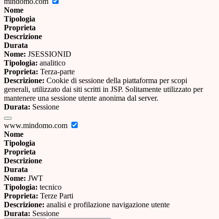
mindomo.com
Nome
Tipologia
Proprieta
Descrizione
Durata
Nome:
JSESSIONID
Tipologia:
analitico
Proprieta:
Terza-parte
Descrizione:
Cookie di sessione della piattaforma per scopi
generali, utilizzato dai siti scritti in JSP. Solitamente utilizzato per
mantenere una sessione utente anonima dal server.
Durata:
Sessione
www.mindomo.com
Nome
Tipologia
Proprieta
Descrizione
Durata
Nome:
JWT
Tipologia:
tecnico
Proprieta:
Terze Parti
Descrizione:
analisi e profilazione navigazione utente
Durata:
Sessione