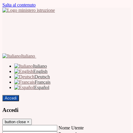
Salta al contenuto
Italiano
Italiano
English
Deutsch
Français
Español
Accedi
Accedi
button close
×
Nome Utente