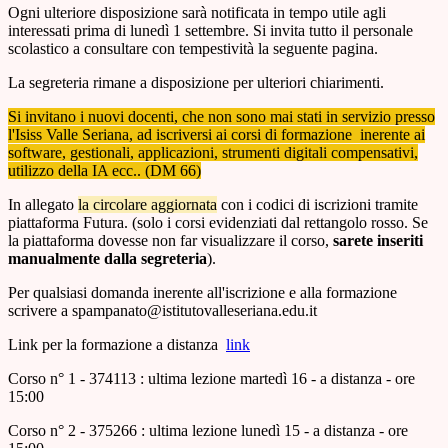
Ogni ulteriore disposizione sarà notificata in tempo utile agli
interessati prima di lunedì 1 settembre. Si invita tutto il personale
scolastico a consultare con tempestività la seguente pagina.
La segreteria rimane a disposizione per ulteriori chiarimenti.
Si invitano i nuovi docenti, che non sono mai stati in servizio presso
l'Isiss Valle Seriana, ad iscriversi ai corsi di formazione inerente ai
software, gestionali, applicazioni, strumenti digitali compensativi,
utilizzo della IA ecc.. (DM 66)
In allegato
la circolare aggiornata
con i codici di iscrizioni tramite
piattaforma Futura. (solo i corsi evidenziati dal rettangolo rosso. Se
la piattaforma dovesse non far visualizzare il corso,
sarete inseriti
manualmente dalla segreteria
).
Per qualsiasi domanda inerente all'iscrizione e alla formazione
scrivere a spampanato@istitutovalleseriana.edu.it
Link per la formazione a distanza
link
Corso n° 1 - 374113 : ultima lezione martedì 16 - a distanza - ore
15:00
Corso n° 2 - 375266 : ultima lezione lunedì 15 - a distanza - ore