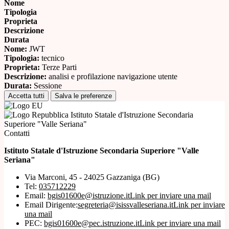
Nome
Tipologia
Proprieta
Descrizione
Durata
Nome:
JWT
Tipologia:
tecnico
Proprieta:
Terze Parti
Descrizione:
analisi e profilazione navigazione utente
Durata:
Sessione
Accetta tutti
Salva le preferenze
Istituto Statale d'Istruzione Secondaria
Superiore "Valle Seriana"
Contatti
Istituto Statale d'Istruzione Secondaria Superiore "Valle
Seriana"
Via Marconi, 45 - 24025 Gazzaniga (BG)
Tel:
035712229
Email:
bgis01600e@istruzione.it
Link per inviare una mail
Email Dirigente:
segreteria@isissvalleseriana.it
Link per inviare
una mail
PEC:
bgis01600e@pec.istruzione.it
Link per inviare una mail