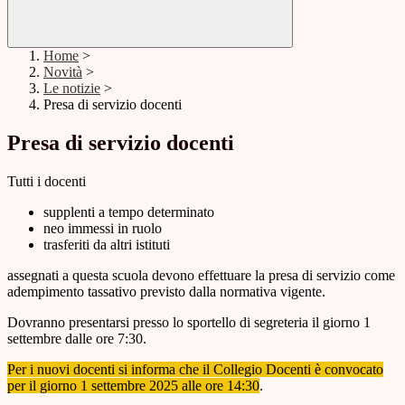
Home
>
Novità
>
Le notizie
>
Presa di servizio docenti
Presa di servizio docenti
Tutti i docenti
supplenti a tempo determinato
neo immessi in ruolo
trasferiti da altri istituti
assegnati a questa scuola devono effettuare la presa di servizio come
adempimento tassativo previsto dalla normativa vigente.
Dovranno presentarsi presso lo sportello di segreteria il giorno 1
settembre dalle ore 7:30.
Per i nuovi docenti si informa che il Collegio Docenti è convocato
per il giorno 1 settembre 2025 alle ore 14:30
.