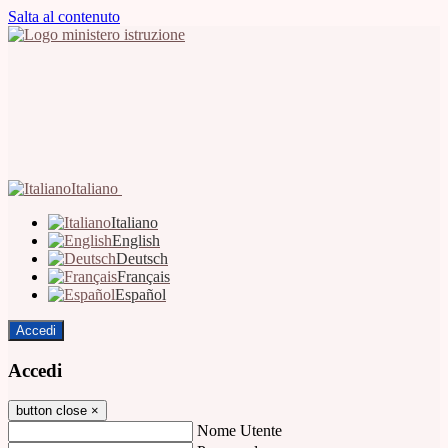
Salta al contenuto
Italiano
Italiano
English
Deutsch
Français
Español
Accedi
Accedi
button close
×
Nome Utente