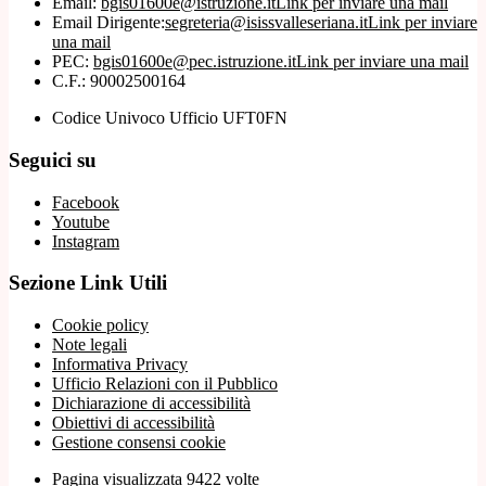
Email:
bgis01600e@istruzione.it
Link per inviare una mail
Email Dirigente:
segreteria@isissvalleseriana.it
Link per inviare
una mail
PEC:
bgis01600e@pec.istruzione.it
Link per inviare una mail
C.F.: 90002500164
Codice Univoco Ufficio UFT0FN
Seguici su
Facebook
Youtube
Instagram
Sezione Link Utili
Cookie policy
Note legali
Informativa Privacy
Ufficio Relazioni con il Pubblico
Dichiarazione di accessibilità
Obiettivi di accessibilità
Gestione consensi cookie
Pagina visualizzata 9422 volte