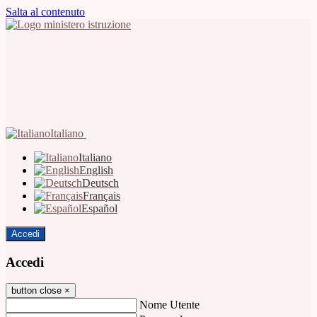
Salta al contenuto
Italiano
Italiano
English
Deutsch
Français
Español
Accedi
Accedi
button close
×
Nome Utente