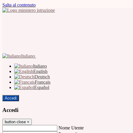
Salta al contenuto
Italiano
Italiano
English
Deutsch
Français
Español
Accedi
Accedi
button close
×
Nome Utente