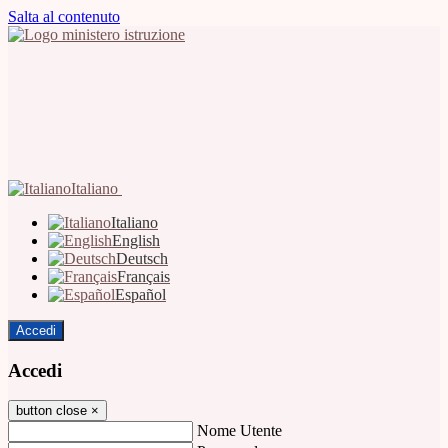
Salta al contenuto
Italiano
Italiano
English
Deutsch
Français
Español
Accedi
Accedi
button close
×
Nome Utente