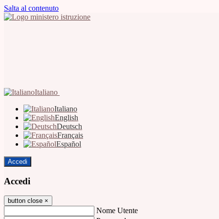
Salta al contenuto
Italiano
Italiano
English
Deutsch
Français
Español
Accedi
Accedi
button close
×
Nome Utente