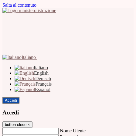
Salta al contenuto
Italiano
Italiano
English
Deutsch
Français
Español
Accedi
Accedi
button close
×
Nome Utente