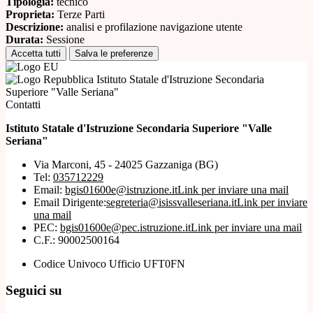
Tipologia:
tecnico
Proprieta:
Terze Parti
Descrizione:
analisi e profilazione navigazione utente
Durata:
Sessione
Accetta tutti
Salva le preferenze
Istituto Statale d'Istruzione Secondaria
Superiore "Valle Seriana"
Contatti
Istituto Statale d'Istruzione Secondaria Superiore "Valle
Seriana"
Via Marconi, 45 - 24025 Gazzaniga (BG)
Tel:
035712229
Email:
bgis01600e@istruzione.it
Link per inviare una mail
Email Dirigente:
segreteria@isissvalleseriana.it
Link per inviare
una mail
PEC:
bgis01600e@pec.istruzione.it
Link per inviare una mail
C.F.: 90002500164
Codice Univoco Ufficio UFT0FN
Seguici su