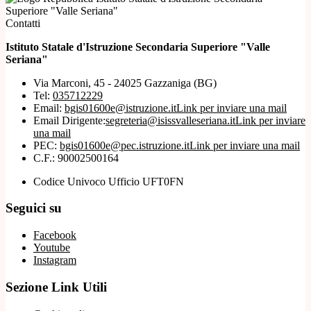
Superiore "Valle Seriana"
Contatti
Istituto Statale d'Istruzione Secondaria Superiore "Valle
Seriana"
Via Marconi, 45 - 24025 Gazzaniga (BG)
Tel:
035712229
Email:
bgis01600e@istruzione.it
Link per inviare una mail
Email Dirigente:
segreteria@isissvalleseriana.it
Link per inviare
una mail
PEC:
bgis01600e@pec.istruzione.it
Link per inviare una mail
C.F.: 90002500164
Codice Univoco Ufficio UFT0FN
Seguici su
Facebook
Youtube
Instagram
Sezione Link Utili