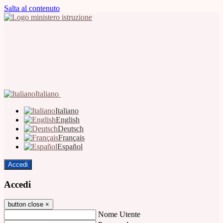
Salta al contenuto
Italiano
Italiano
English
Deutsch
Français
Español
Accedi
Accedi
button close
×
Nome Utente