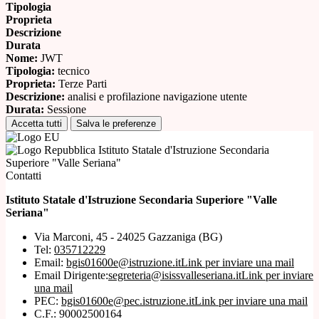
Tipologia
Proprieta
Descrizione
Durata
Nome:
JWT
Tipologia:
tecnico
Proprieta:
Terze Parti
Descrizione:
analisi e profilazione navigazione utente
Durata:
Sessione
Accetta tutti
Salva le preferenze
Istituto Statale d'Istruzione Secondaria
Superiore "Valle Seriana"
Contatti
Istituto Statale d'Istruzione Secondaria Superiore "Valle
Seriana"
Via Marconi, 45 - 24025 Gazzaniga (BG)
Tel:
035712229
Email:
bgis01600e@istruzione.it
Link per inviare una mail
Email Dirigente:
segreteria@isissvalleseriana.it
Link per inviare
una mail
PEC:
bgis01600e@pec.istruzione.it
Link per inviare una mail
C.F.: 90002500164