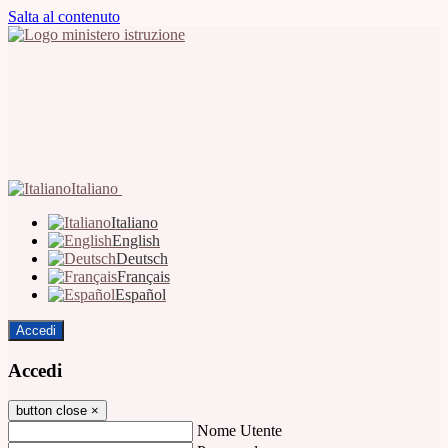
Salta al contenuto
Italiano
Italiano
English
Deutsch
Français
Español
Accedi
Accedi
button close
×
Nome Utente