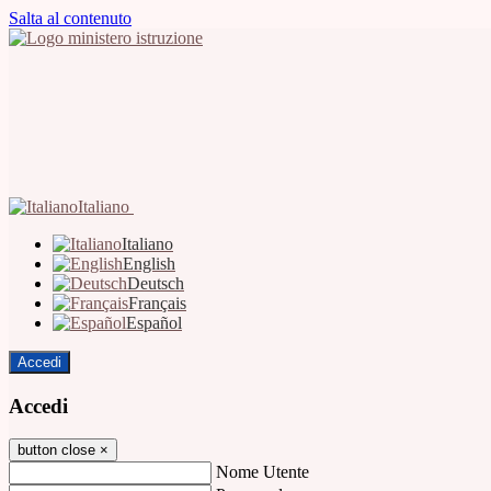
Salta al contenuto
Italiano
Italiano
English
Deutsch
Français
Español
Accedi
Accedi
button close
×
Nome Utente