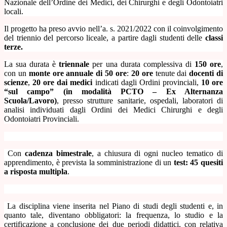
Nazionale dell’Ordine dei Medici, dei Chirurghi e degli Odontoiatri
locali.
Il progetto ha preso avvio nell’a. s. 2021/2022 con il coinvolgimento
del triennio del percorso liceale, a partire dagli studenti delle
classi
terze.
La sua
durata è
triennale
per una durata complessiva di
150 ore
,
con un
monte ore annuale di 50 ore
:
20 ore
tenute dai
docenti di
scienze
,
20 ore dai medici
indicati dagli Ordini provinciali,
10 ore
“sul campo” (in modalità PCTO – Ex Alternanza
Scuola/Lavoro)
, presso strutture sanitarie, ospedali, laboratori di
analisi individuati dagli Ordini dei Medici Chirurghi e degli
Odontoiatri Provinciali.
Con
cadenza bimestrale
, a chiusura di ogni nucleo tematico di
apprendimento, è prevista la somministrazione di un
test: 45 quesiti
a risposta multipla
.
La disciplina viene inserita nel Piano di studi degli studenti e, in
quanto tale, diventano obbligatori: la frequenza, lo studio e la
certificazione a conclusione dei due periodi didattici, con relativa