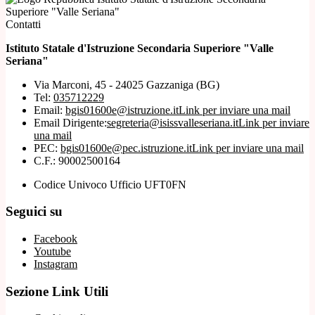
Superiore "Valle Seriana"
Contatti
Istituto Statale d'Istruzione Secondaria Superiore "Valle
Seriana"
Via Marconi, 45 - 24025 Gazzaniga (BG)
Tel:
035712229
Email:
bgis01600e@istruzione.it
Link per inviare una mail
Email Dirigente:
segreteria@isissvalleseriana.it
Link per inviare
una mail
PEC:
bgis01600e@pec.istruzione.it
Link per inviare una mail
C.F.: 90002500164
Codice Univoco Ufficio UFT0FN
Seguici su
Facebook
Youtube
Instagram
Sezione Link Utili