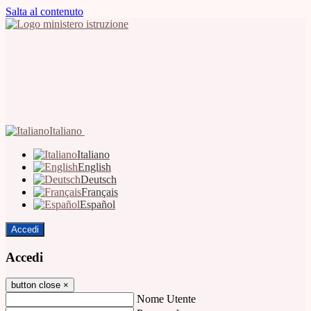
Salta al contenuto
Italiano
Italiano
English
Deutsch
Français
Español
Accedi
Accedi
button close
×
Nome Utente