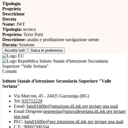
Tipologia
Proprieta
Descrizione
Durata
Nome:
JWT
Tipologia:
tecnico
Proprieta:
Terze Parti
Descrizione:
analisi e profilazione navigazione utente
Durata:
Sessione
Accetta tutti
Salva le preferenze
Istituto Statale d'Istruzione Secondaria
Superiore "Valle Seriana"
Contatti
Istituto Statale d'Istruzione Secondaria Superiore "Valle
Seriana"
Via Marconi, 45 - 24025 Gazzaniga (BG)
Tel:
035712229
Email:
bgis01600e@istruzione.it
Link per inviare una mail
Email Dirigente:
segreteria@isissvalleseriana.it
Link per inviare
una mail
PEC:
bgis01600e@pec.istruzione.it
Link per inviare una mail
C.F.: 90002500164