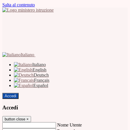
Salta al contenuto
Italiano
Italiano
English
Deutsch
Français
Español
Accedi
Accedi
button close
×
Nome Utente