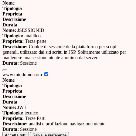
Nome
Tipologia
Proprieta
Descrizione
Durata
Nome:
JSESSIONID
Tipologia:
analitico
Proprieta:
Terza-parte
Descrizione:
Cookie di sessione della piattaforma per scopi
generali, utilizzato dai siti scritti in JSP. Solitamente utilizzato per
mantenere una sessione utente anonima dal server.
Durata:
Sessione
www.mindomo.com
Nome
Tipologia
Proprieta
Descrizione
Durata
Nome:
JWT
Tipologia:
tecnico
Proprieta:
Terze Parti
Descrizione:
analisi e profilazione navigazione utente
Durata:
Sessione
Accetta tutti
Salva le preferenze