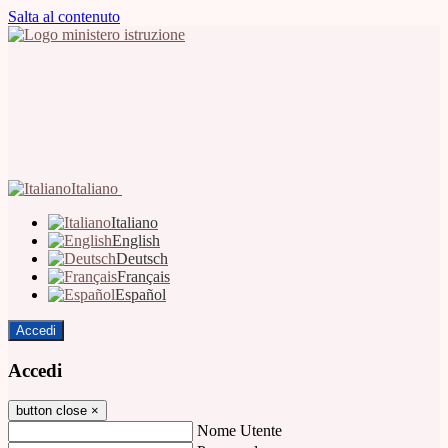
Salta al contenuto
Italiano
Italiano
English
Deutsch
Français
Español
Accedi
Accedi
button close
×
Nome Utente