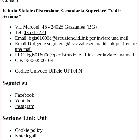
Contatti
Istituto Statale d'Istruzione Secondaria Superiore "Valle
Seriana"
Via Marconi, 45 - 24025 Gazzaniga (BG)
Tel:
035712229
Email:
bgis01600e@istruzione.it
Link per inviare una mail
Email Dirigente:
segreteria@isissvalleseriana.it
Link per inviare
una mail
PEC:
bgis01600e@pec.istruzione.it
Link per inviare una mail
C.F.: 90002500164
Codice Univoco Ufficio UFT0FN
Seguici su
Facebook
Youtube
Instagram
Sezione Link Utili
Cookie policy
Note legali