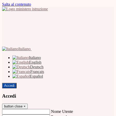
Salta al contenuto
Italiano
Italiano
English
Deutsch
Français
Español
Accedi
Accedi
button close
×
Nome Utente