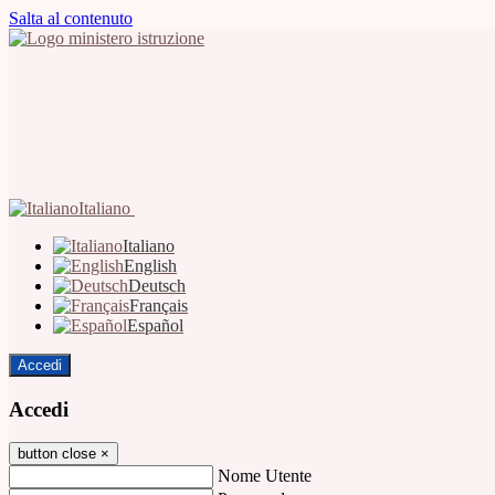
Salta al contenuto
Italiano
Italiano
English
Deutsch
Français
Español
Accedi
Accedi
button close
×
Nome Utente