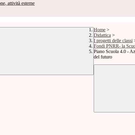
ne, attività esterne
Home
>
Didattica
>
I progetti delle classi
Fondi PNRR- la Scuola
Piano Scuola 4.0 - Az
del futuro