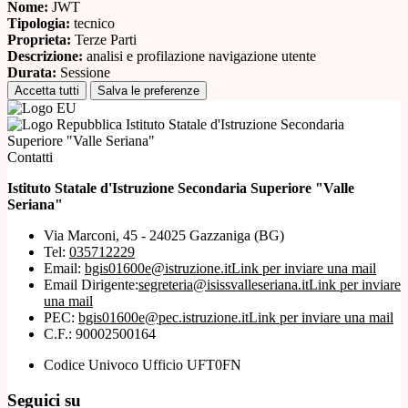
Nome:
JWT
Tipologia:
tecnico
Proprieta:
Terze Parti
Descrizione:
analisi e profilazione navigazione utente
Durata:
Sessione
Accetta tutti
Salva le preferenze
Istituto Statale d'Istruzione Secondaria
Superiore "Valle Seriana"
Contatti
Istituto Statale d'Istruzione Secondaria Superiore "Valle
Seriana"
Via Marconi, 45 - 24025 Gazzaniga (BG)
Tel:
035712229
Email:
bgis01600e@istruzione.it
Link per inviare una mail
Email Dirigente:
segreteria@isissvalleseriana.it
Link per inviare
una mail
PEC:
bgis01600e@pec.istruzione.it
Link per inviare una mail
C.F.: 90002500164
Codice Univoco Ufficio UFT0FN
Seguici su