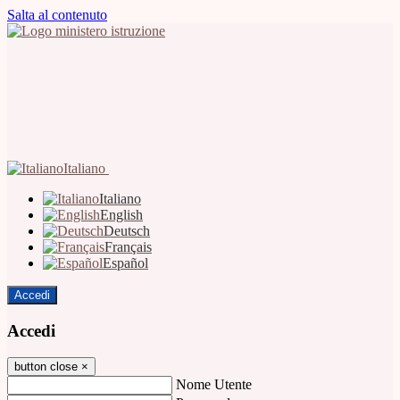
Salta al contenuto
Italiano
Italiano
English
Deutsch
Français
Español
Accedi
Accedi
button close
×
Nome Utente