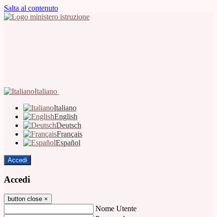
Salta al contenuto
Italiano
Italiano
English
Deutsch
Français
Español
Accedi
Accedi
button close
×
Nome Utente