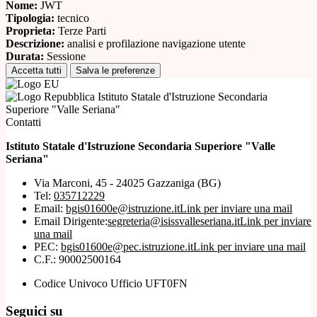
Nome:
JWT
Tipologia:
tecnico
Proprieta:
Terze Parti
Descrizione:
analisi e profilazione navigazione utente
Durata:
Sessione
Accetta tutti
Salva le preferenze
Istituto Statale d'Istruzione Secondaria
Superiore "Valle Seriana"
Contatti
Istituto Statale d'Istruzione Secondaria Superiore "Valle
Seriana"
Via Marconi, 45 - 24025 Gazzaniga (BG)
Tel:
035712229
Email:
bgis01600e@istruzione.it
Link per inviare una mail
Email Dirigente:
segreteria@isissvalleseriana.it
Link per inviare
una mail
PEC:
bgis01600e@pec.istruzione.it
Link per inviare una mail
C.F.: 90002500164
Codice Univoco Ufficio UFT0FN
Seguici su