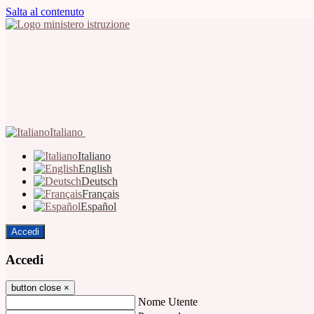
Salta al contenuto
Italiano
Italiano
English
Deutsch
Français
Español
Accedi
Accedi
button close
×
Nome Utente