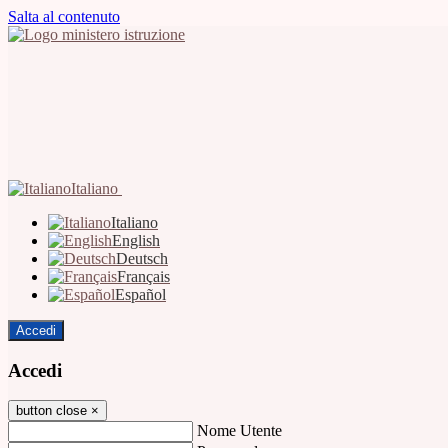
Salta al contenuto
Italiano
Italiano
English
Deutsch
Français
Español
Accedi
Accedi
button close
×
Nome Utente