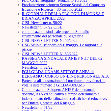
FLC CGIL Bergamo - Notiziario 10/2022
Proclamazione sciopero Settore Scuola del Comparto
Istruzione e Ricerca – 30 maggio 2022
IL GIORNALE DELLA FLC CGIL DI MONZA E
BRIANZA: APRILE 2022
CISL Newsletter n. 58/22
Newsletter n. 57/22 CISL
comunicazione sindacale urgente: Stop allo
sfruttamento del personale di Segreteria
CISL NEWS LETTER N. 56/2022
USB Scuola: sciopero del 6 maggio. Le ragioni e le
piazze
CISL NEWS LETTER N. 53/2022
RASSEGNA SINDACALE ANIEF N.17 DEL 02
MAGGIO 2022
Newsletter n. 52/22
FGU-GILDA UNAMS-SETTORE ANPA di
BERGAMO : CORSO ON-LINE PERSONALE ATA
Partecipa alla costruzione del tuo futuro previdenziale,
vota la lista numero 3 GILDA-UNAMS
Comunicazione Sciopero ANIEF del personale
docente, ATA ed educativo a tempo determinato e
indeterminato delle istituzioni scolastiche ed educative,
per l’intera giornata, del 6 maggio
Newsletter n. 51/22