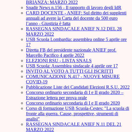
BRIANZA: MARZO 2022
Snadir News n.156 - Il rapporto di lavoro degli IdR
CARD DOCENTE - ANIEF: Sul diritto dei supplenti
annuali ad avere la Carta del docente da 500 euro
l’anno - Giustizia è fatta
RASSEGNA SINDACALE ANIEF N.12 DEL 28
MARZO 2022
USB Scuola Lombardia: assemblea online 5 aprile ore
17
Diretta FB del presidente nazionale ANIEF prof.
Marcello Pacifico 4 aprile 2022
ELEZIONI RSU - LISTA SNALS
USB Scuola: Assemblea sindacale 4 aprile ore 17
INVITO AL VOTO A TUTTI GLI ISCRITTI
COMUNICAZIONE N.417 - NUOVE MISURE
COVID-19
Pubblicazione Liste dei Candidati Elezioni R.S.U. 2022
Concorso ordinario secondaria di I e II grado 2020 –
Estrazione lettera per prova orale
Concorso ordinario secondaria di I e II grado 2020
Corso di formazione USB Scuola-Cestes: "La scuola di
fronte alla guerra. Cause, prospettive, strumenti di
analisi"
RASSEGNA SINDACALE ANIEF N.11 DEL 21
MARZO 2022