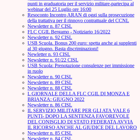
punti in graduatoria per il servizio militare-partecipa al
webinar del 25 Luglio ore 16:00
Resoconto Incontro ARAN di oggi sulla prosecuzione
della trattativa per il rinnovo contrattuale del CCNL
Newsletter n. 87 CISL
FLC CGIL Bergamo - Notiziario 16/2022
Newsletter n. 92 CISL
USB Scuola. Bonus 200 euro: spetta anche ai supplenti
al 30 giugno. Basta discriminazioni!
Newletter n. 93 CISL
Newsletter n. 91/22 CISL
USB Scuola: Prenotazione consulenze per immissione
in ruolo
Newsletter n. 90 CISL
Newsletter n. 89 CISL
Newsletter n. 88 CISL
L GIORNALE DELLA FLC CGIL DI MONZA E
BRIANZA: GIUGNO 2022
Newsletter n. 86 CISL
IL SERVIZIO MILITARE PER GLI ATA VALE 6
PUNTI- DOPO LA SENTENZA FAVOREVOLE
DEL CONISGLIO DI STATO FEDERATA AVVIA
IL RICORSO ANCHE AL GIUDICE DEL LAVORO
Newsletter n. 85 CISL
Newsletter n. 84 CISL