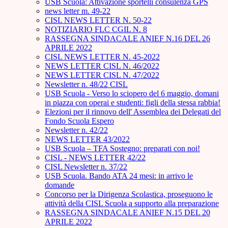
USB Scuola: Attivazione sportelli consulenza GPS
news letter m. 49-22
CISL NEWS LETTER N. 50-22
NOTIZIARIO FLC CGIL N. 8
RASSEGNA SINDACALE ANIEF N.16 DEL 26
APRILE 2022
CISL NEWS LETTER N. 45-2022
NEWS LETTER CISL N. 46/2022
NEWS LETTER CISL N. 47/2022
Newsletter n. 48/22 CISL
USB Scuola - Verso lo sciopero del 6 maggio, domani
in piazza con operai e studenti: figli della stessa rabbia!
Elezioni per il rinnovo dell' Assemblea dei Delegati del
Fondo Scuola Espero
Newsletter n. 42/22
NEWS LETTER 43/2022
USB Scuola – TFA Sostegno: preparati con noi!
CISL - NEWS LETTER 42/22
CISL Newsletter n. 37/22
USB Scuola. Bando ATA 24 mesi: in arrivo le
domande
Concorso per la Dirigenza Scolastica, proseguono le
attività della CISL Scuola a supporto alla preparazione
RASSEGNA SINDACALE ANIEF N.15 DEL 20
APRILE 2022