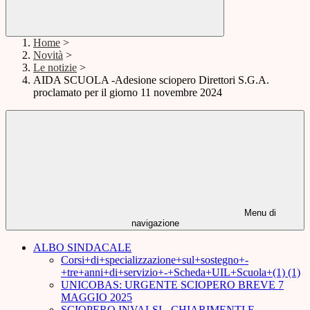
Home
>
Novità
>
Le notizie
>
AIDA SCUOLA -Adesione sciopero Direttori S.G.A.
proclamato per il giorno 11 novembre 2024
Menu di
navigazione
ALBO SINDACALE
Corsi+di+specializzazione+sul+sostegno+-
+tre+anni+di+servizio+-+Scheda+UIL+Scuola+(1) (1)
UNICOBAS: URGENTE SCIOPERO BREVE 7
MAGGIO 2025
SCIOPERO INVALSI - CHIARIMENTI E