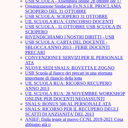
USB SCUOLA - Assemblea online 28 ottobre ore 17
Organizzazione Sindacale Fe.N.S.I.R. PROCLAMA
SCIOPERO DEL 31 OTTOBRE
USB SCUOLA: SCIOPERO 31 OTTOBRE
UIL SCUOLA RUA: CONCORSO DOCENTI
USB SCUOLA - 31 OTTOBRE USB SCUOLA IN
SCIOPERO
RIVENDICHIAMO I NOSTRI DIRITTI - USB
USB SCUOLA: CARTA DEL DOCENTE -
SBLOCCA ANNO 2013 - FERIE DOCENTI
PRECARI
CONVENZIONI E SERVIZI PER IL PERSONALE
ATA
NUOVE SEDI SNALS: ROVETTA E ZOGNO
USB Scuola al fianco dei precari in una giornata
importante di rilancio della lotta
UIL SCUOLA RUA: RICORSO RECUPERO
ANNO 2013
UIL SCUOLA RUA: 28 NOVEMBRE WORKSHOP
ONLINE PER DOCENTI NEOASSUNTI
SNALS: BONUS 500 AL PERSONALE ATA
SNALS: RICORSO PER IL RECUPERO DEGLI
SCATTI DI ANZIANITA’ DEL 2013
ANIEF: Dalla legge al nuovo CCNL 2019-2021 Cosa
abbiamo già o