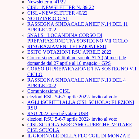
Newsletter n. 41/22
CISL - NEWSLETTER N. 39-22
CISL - NEWSLETTER 40/22
NOTIZIARIO CISL
RASSEGNA SINDACALE ANIEF N.14 DEL 11
APRILE 2022
SNALS - LOCANDINA CORSO DI
PREPARAZIONE TFA SOSTEGNO VII CICLO
RINGRAZIAMENTI ELEZIONI RSU
ESITO VOTAZIONI RSU APRILE 2022
Concorsi per soli titoli personale ATA (24 mesi), le
domande dal 27 aprile al 18 maggio - GPS
CORSO DI PREPARAZIONE TFA SOSTEGNO VII
CICLO
RASSEGNA SINDACALE ANIEF N.13 DEL 4
APRILE 2022
Comunicazione CISL
elezioni RSU 5-6-7 aprile 2022- invito al voto
AGLI ISCRITTI ALLA CISL SCUOLA: ELEZIONI
RSU
RSU 2022: perché votare USB
elezioni RSU 5-6-7 aprile 2022- invito al voto
CISL SCUOLA BERGAMO - PERCHE' VOTARE
CISL SCUOLA
IL GIORNALE DELLA FLC CGIL DI MONZA E