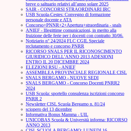
breve o saltuario relativi all’anno solare 2025
SAIR - CONCORSI STRAORDINARI IRC
USB Scuola-Cestes: Convegno di formazione
personale docente e ATA
Concorso+PNNR+2+Apertura+straordinaria - snals
ANIEF - Illegittime comunicazioni, in merito alla
fruizione delle ferie per i docenti con contratto 30/06.
Notiziario n° 24/2024 FLC CGIL Speciale
reclutamento e concorso PNRR
RICORSO SNALS PER IL RICONOSCIMENTO
GIURIDICO DELL’ANNO 2013 ADESIONI
ENTRO IL 20 DICEMBRE 2024
ELEZIONI RSU - ANIEF
ASSEMBLEA PROVINCIALE REGIONALE CISL
SNALS BERGAMO - NUOVE SEDI
SNALS BERGAMO - Concorso Docenti PNRR2
2024
USB Scuola: sportello consulenza iscrizioni concorso
PNRR 2
Newsletter CISL Scuola Bergamo n. 81/24
sciopero del 13 dicembre
Informativa Bonus Mamma - UIL
UNICOBAS Scuola & Università informa: RICORSO
ANNO 2013
CISL SCUOLA BERGAMO: LUNEDI 16