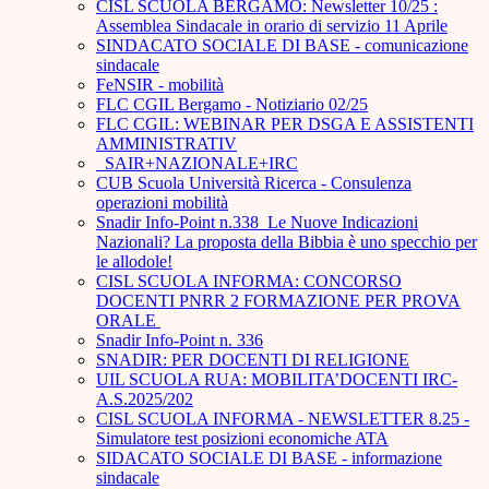
CISL SCUOLA BERGAMO: Newsletter 10/25 :
Assemblea Sindacale in orario di servizio 11 Aprile
SINDACATO SOCIALE DI BASE - comunicazione
sindacale
FeNSIR - mobilità
FLC CGIL Bergamo - Notiziario 02/25
FLC CGIL: WEBINAR PER DSGA E ASSISTENTI
AMMINISTRATIV
_SAIR+NAZIONALE+IRC
CUB Scuola Università Ricerca - Consulenza
operazioni mobilità
Snadir Info-Point n.338 Le Nuove Indicazioni
Nazionali? La proposta della Bibbia è uno specchio per
le allodole!
CISL SCUOLA INFORMA: CONCORSO
DOCENTI PNRR 2 FORMAZIONE PER PROVA
ORALE ­
Snadir Info-Point n. 336
SNADIR: PER DOCENTI DI RELIGIONE
UIL SCUOLA RUA: MOBILITA’DOCENTI IRC-
A.S.2025/202
CISL SCUOLA INFORMA - NEWSLETTER 8.25 -
Simulatore test posizioni economiche ATA
SIDACATO SOCIALE DI BASE - informazione
sindacale