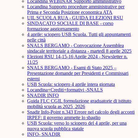
Locandina WEBINAR Supporto amministrativo
Locandina Supporto procedure amministrative per
Prima e Seconda Posizione economica ATA
UIL SCUOLA RUA - GUIDA ELEZIONI RSU
SINDACATO SOCIALE DI BASE - corso
formazione aggiornamento
4 aprile: sciopero USB Scuola. Tutti gli appuntamenti
nelle città
SNALS BERGAMO - Convocazione Assemblea
sindacale territoriale a distanza - martedì 8 aprile 2025
Elezioni RSU 14-15-16 Aprile 2024 - Newsletter n.
11/25
SNALS BERGAMO - Esami di Stato 2025 –
Presentazione domande per Presidenti e Commissari
esterni
USB Scuola: sciopero 4 aprile intera giornata
Locandina+Crediti+formativi -SNALS
SNADIR INFO
Guida FLC CGIL formulazione graduatorie di istituto
mobilità scuola as 2025_2026
Snadir Info-Point n.343 Errore nel calcolo degli acconti
IRPEF: il governo ammette lo sbaglio
USB Scuola: verso lo sciopero del 4 aprile, per una
nuova scuola pubblica statale
INFO- SNADIR