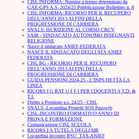
CISL INFORMA: Nomine a tempo determinato da
GAE-GPS A.S. 2024/25 Pubblicazione Bollettino n. 8
CISL INFORMA: RICORSO PER IL RECUPERO
DELL'ANNO 2013 AI FINI DELLA
PROGRESSIONE DI CARRIERA
SNALS: ISCRIZIONE AL CORSO CRCV
SAIR - SINDACATO AUTONOMO INSEGNANTI
RELIGIONE
Nasce il sindacato ANIEF-FEDERATA
NASCE IL SINDACATO DEGLI ATA ANIEF
FEDERATA
CISL BG - RICORSO PER IL RECUPERO
DELL'ANNO 2013 AI FINI DELLA
PROGRESSIONE DI CARRIERA
GUIDA PENSIONI 2024-25 - L’INPS DETTA LA
LINEA
RICORS I G RAT U I T I PER I DOCENTI A T.D. &
T.I.
Diritto a Pensione a.s. 24/25 - CISL
SNALS -Locandina Progetti SOS Passweb
CISL-INCONTRO FORMATIVO ANNO DI
PROVA E FORMAZIONE
Comunicazione CISL SCUOLA
RICORS I A TUTELA DEGLI IdR
Locandina incontro RSU_TAS-ANIEF