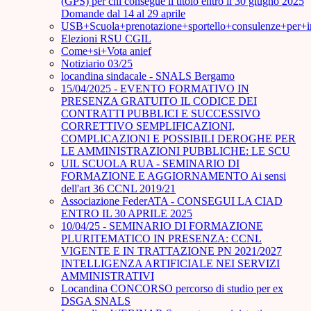
(GPS) per chi consegue il titolo entro il 30 giugno 2025
Domande dal 14 al 29 aprile
USB+Scuola+prenotazione+sportello+consulenze+per+
Elezioni RSU CGIL
Come+si+Vota anief
Notiziario 03/25
locandina sindacale - SNALS Bergamo
15/04/2025 - EVENTO FORMATIVO IN
PRESENZA GRATUITO IL CODICE DEI
CONTRATTI PUBBLICI E SUCCESSIVO
CORRETTIVO SEMPLIFICAZIONI,
COMPLICAZIONI E POSSIBILI DEROGHE PER
LE AMMINISTRAZIONI PUBBLICHE: LE SCU
UIL SCUOLA RUA - SEMINARIO DI
FORMAZIONE E AGGIORNAMENTO Ai sensi
dell'art 36 CCNL 2019/21
Associazione FederATA - CONSEGUI LA CIAD
ENTRO IL 30 APRILE 2025
10/04/25 - SEMINARIO DI FORMAZIONE
PLURITEMATICO IN PRESENZA: CCNL
VIGENTE E IN TRATTAZIONE PN 2021/2027
INTELLIGENZA ARTIFICIALE NEI SERVIZI
AMMINISTRATIVI
Locandina CONCORSO percorso di studio per ex
DSGA SNALS