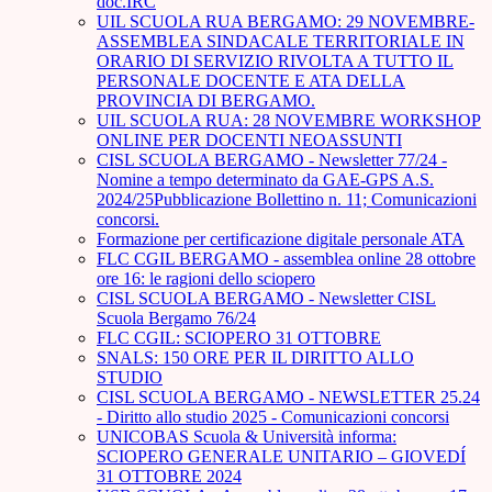
doc.IRC
UIL SCUOLA RUA BERGAMO: 29 NOVEMBRE-
ASSEMBLEA SINDACALE TERRITORIALE IN
ORARIO DI SERVIZIO RIVOLTA A TUTTO IL
PERSONALE DOCENTE E ATA DELLA
PROVINCIA DI BERGAMO.
UIL SCUOLA RUA: 28 NOVEMBRE WORKSHOP
ONLINE PER DOCENTI NEOASSUNTI
CISL SCUOLA BERGAMO - Newsletter 77/24 -
Nomine a tempo determinato da GAE-GPS A.S.
2024/25Pubblicazione Bollettino n. 11; Comunicazioni
concorsi.
Formazione per certificazione digitale personale ATA
FLC CGIL BERGAMO - assemblea online 28 ottobre
ore 16: le ragioni dello sciopero
CISL SCUOLA BERGAMO - Newsletter CISL
Scuola Bergamo 76/24
FLC CGIL: SCIOPERO 31 OTTOBRE
SNALS: 150 ORE PER IL DIRITTO ALLO
STUDIO
CISL SCUOLA BERGAMO - NEWSLETTER 25.24
- Diritto allo studio 2025 - Comunicazioni concorsi
UNICOBAS Scuola & Università informa:
SCIOPERO GENERALE UNITARIO – GIOVEDÍ
31 OTTOBRE 2024