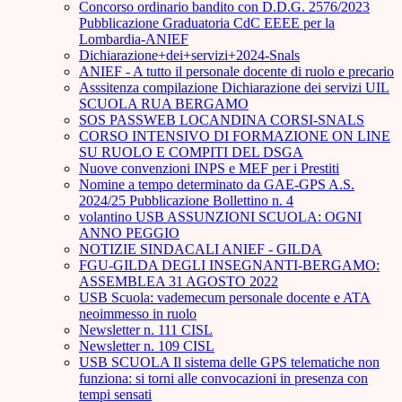
Concorso ordinario bandito con D.D.G. 2576/2023
Pubblicazione Graduatoria CdC EEEE per la
Lombardia-ANIEF
Dichiarazione+dei+servizi+2024-Snals
ANIEF - A tutto il personale docente di ruolo e precario
Asssitenza compilazione Dichiarazione dei servizi UIL
SCUOLA RUA BERGAMO
SOS PASSWEB LOCANDINA CORSI-SNALS
CORSO INTENSIVO DI FORMAZIONE ON LINE
SU RUOLO E COMPITI DEL DSGA
Nuove convenzioni INPS e MEF per i Prestiti
Nomine a tempo determinato da GAE-GPS A.S.
2024/25 Pubblicazione Bollettino n. 4
volantino USB ASSUNZIONI SCUOLA: OGNI
ANNO PEGGIO
NOTIZIE SINDACALI ANIEF - GILDA
FGU-GILDA DEGLI INSEGNANTI-BERGAMO:
ASSEMBLEA 31 AGOSTO 2022
USB Scuola: vademecum personale docente e ATA
neoimmesso in ruolo
Newsletter n. 111 CISL
Newsletter n. 109 CISL
USB SCUOLA Il sistema delle GPS telematiche non
funziona: si torni alle convocazioni in presenza con
tempi sensati