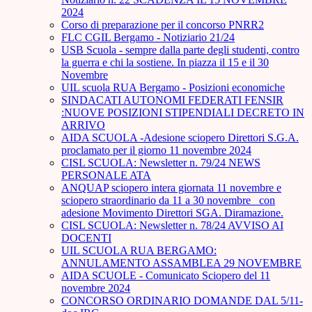
2024
Corso di preparazione per il concorso PNRR2
FLC CGIL Bergamo - Notiziario 21/24
USB Scuola - sempre dalla parte degli studenti, contro
la guerra e chi la sostiene. In piazza il 15 e il 30
Novembre
UIL scuola RUA Bergamo - Posizioni economiche
SINDACATI AUTONOMI FEDERATI FENSIR
:NUOVE POSIZIONI STIPENDIALI DECRETO IN
ARRIVO
AIDA SCUOLA -Adesione sciopero Direttori S.G.A.
proclamato per il giorno 11 novembre 2024
CISL SCUOLA: Newsletter n. 79/24 NEWS
PERSONALE ATA
ANQUAP sciopero intera giornata 11 novembre e
sciopero straordinario da 11 a 30 novembre_ con
adesione Movimento Direttori SGA. Diramazione.
CISL SCUOLA: Newsletter n. 78/24 AVVISO AI
DOCENTI
UIL SCUOLA RUA BERGAMO:
ANNULAMENTO ASSAMBLEA 29 NOVEMBRE
AIDA SCUOLE - Comunicato Sciopero del 11
novembre 2024
CONCORSO ORDINARIO DOMANDE DAL 5/11-