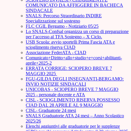
COMUNICATO DA AFFIGGERE IN BACHECA
SINDACALE
SNALS: Percorso Straordinario INDIRE
Specializzazione sul sostegno
FLC CGIL Bergamo - Notiziario 05/25
Lo SNALS-Confsal organizza un corso di preparazione
per l’accesso al TFA Sostegno – X Ciclo.
USB Scuola: avvio sportelli Prima Fascia ATA e
scioglimento riserva CIAD
Associazione FederATA - CIAD
Comunicato+Diritto+allo+studio+e+corsi+abilitanti-
aprile+2025-2
ERRATA CORRIGE: SCIOPERO BREVE 7
MAGGIO 2025
FGU-GILDA DEGLI INSEGNANTI-BERGAMO:
INVIO NOTIZIE SINDACALI
UNICOBAS - SCIOPERO BREVE 7 MAGGIO
2025 - personale docente e ATA
CISL - SCIOGLIMENTO RISERVA POSSESSO
CIAD DAL 28 APRILE AL 9 MAGGIO
CISL- Graduatorie 24 mesi
SNALS Graduatorie ATA 24 mesi – Anno Scolastico
2025/26
Elenchi aggiuntivi alle graduatorie per le supplenze