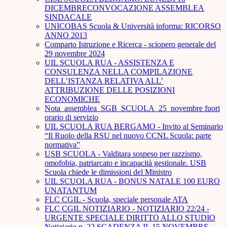
DICEMBRECONVOCAZIONE ASSEMBLEA
SINDACALE
UNICOBAS Scuola & Università informa: RICORSO
ANNO 2013
Comparto Istruzione e Ricerca - sciopero generale del
29 novembre 2024
UIL SCUOLA RUA - ASSISTENZA E
CONSULENZA NELLA COMPILAZIONE
DELL’ISTANZA RELATIVA ALL’
ATTRIBUZIONE DELLE POSIZIONI
ECONOMICHE
Nota_assemblea_SGB_SCUOLA_25_novembre fuori
orario di servizio
UIL SCUOLA RUA BERGAMO - Invito al Seminario
“Il Ruolo della RSU nel nuovo CCNL Scuola: parte
normativa”
USB SCUOLA - Valditara sospeso per razzismo,
omofobia, patriarcato e incapacità gestionale. USB
Scuola chiede le dimissioni del Ministro
UIL SCUOLA RUA - BONUS NATALE 100 EURO
UNATANTUM
FLC CGIL - Scuola, speciale personale ATA
FLC CGIL NOTIZIARIO - NOTIZIARIO 22/24 -
URGENTE SPECIALE DIRITTO ALLO STUDIO
Notiziario n. 22 SCADENZA IL 15 NOVEMBRE