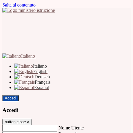
Salta al contenuto
Italiano
Italiano
English
Deutsch
Français
Español
Accedi
Accedi
button close
×
Nome Utente