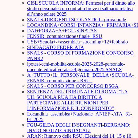
CISL SCUOLA INFORMA: Permessi per il diritto allo
studio personale con contratto breve o saltuario relativi
all’anno solare 2025
SNALS-DIRIGENTI SCOLASTICI - prova orale
LOCANDINA+CORSI+INFANZIA++PRIMARIA+S
DAI+FORZA+A+FGU-SINATAS
FENSIR_comunicazione+finale+RSU
USB+Scuola+-+assemblea+streaming+12+febbraio
SINDACATO FEDER-ATA
SNALS - CORSO DI FORMAZIONE CONCORSO
PNNR2
ipotesi-ccni-mobilita-scuola-2025-2028-personale-
docente-educativo-ata-29-gennaio-2025 SNALS
A+TUTTO+IL+PERSONALE+DELLA+SCUOLA-
FENSIR_comunicazione - RSU_
SNALS - CORSO PER CONCORSO DSGA
SENTENZA DEL TRIBUNALE DI ROMA: “LA
UIL SCUOLA RUA HA DIRITTO A
PARTECIPARE ALLE RIUNIONI PER
L’INFORMAZIONE E IL CONFRONTO”
Locandina+assemblea+Nazionale+ANIEF -ATA+31-
01-2025
FGU-GILDA DEGLI INSEGNANTI-BERGAMO:
INVIO NOTIZIE SINDACALI
ARAN: Rinnovo delle RSU. Elezioni del 14, 15 e 16