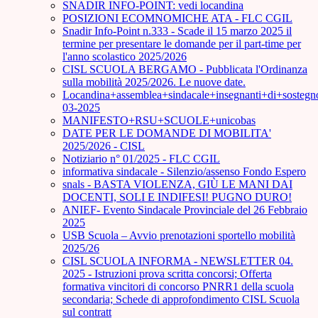
SNADIR INFO-POINT: vedi locandina
POSIZIONI ECOMNOMICHE ATA - FLC CGIL
Snadir Info-Point n.333 - Scade il 15 marzo 2025 il
termine per presentare le domande per il part-time per
l'anno scolastico 2025/2026
CISL SCUOLA BERGAMO - Pubblicata l'Ordinanza
sulla mobilità 2025/2026. Le nuove date.
Locandina+assemblea+sindacale+insegnanti+di+sostegn
03-2025
MANIFESTO+RSU+SCUOLE+unicobas
DATE PER LE DOMANDE DI MOBILITA'
2025/2026 - CISL
Notiziario n° 01/2025 - FLC CGIL
informativa sindacale - Silenzio/assenso Fondo Espero
snals - BASTA VIOLENZA, GIÙ LE MANI DAI
DOCENTI, SOLI E INDIFESI! PUGNO DURO!
ANIEF- Evento Sindacale Provinciale del 26 Febbraio
2025
USB Scuola – Avvio prenotazioni sportello mobilità
2025/26
CISL SCUOLA INFORMA - NEWSLETTER 04.
2025 - Istruzioni prova scritta concorsi; Offerta
formativa vincitori di concorso PNRR1 della scuola
secondaria; Schede di approfondimento CISL Scuola
sul contratt