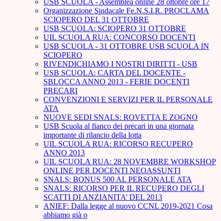
USB SCUOLA - Assemblea online 28 ottobre ore 17
Organizzazione Sindacale Fe.N.S.I.R. PROCLAMA
SCIOPERO DEL 31 OTTOBRE
USB SCUOLA: SCIOPERO 31 OTTOBRE
UIL SCUOLA RUA: CONCORSO DOCENTI
USB SCUOLA - 31 OTTOBRE USB SCUOLA IN
SCIOPERO
RIVENDICHIAMO I NOSTRI DIRITTI - USB
USB SCUOLA: CARTA DEL DOCENTE -
SBLOCCA ANNO 2013 - FERIE DOCENTI
PRECARI
CONVENZIONI E SERVIZI PER IL PERSONALE
ATA
NUOVE SEDI SNALS: ROVETTA E ZOGNO
USB Scuola al fianco dei precari in una giornata
importante di rilancio della lotta
UIL SCUOLA RUA: RICORSO RECUPERO
ANNO 2013
UIL SCUOLA RUA: 28 NOVEMBRE WORKSHOP
ONLINE PER DOCENTI NEOASSUNTI
SNALS: BONUS 500 AL PERSONALE ATA
SNALS: RICORSO PER IL RECUPERO DEGLI
SCATTI DI ANZIANITA’ DEL 2013
ANIEF: Dalla legge al nuovo CCNL 2019-2021 Cosa
abbiamo già o