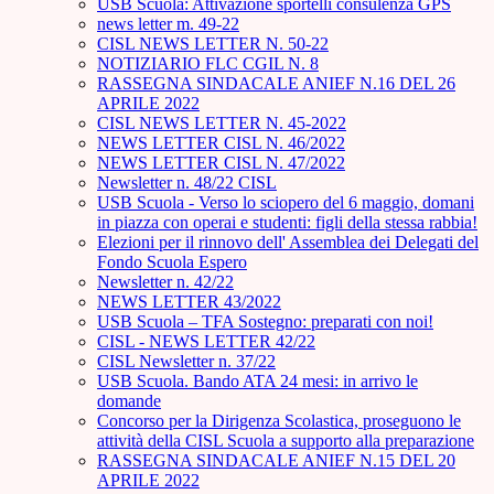
USB Scuola: Attivazione sportelli consulenza GPS
news letter m. 49-22
CISL NEWS LETTER N. 50-22
NOTIZIARIO FLC CGIL N. 8
RASSEGNA SINDACALE ANIEF N.16 DEL 26
APRILE 2022
CISL NEWS LETTER N. 45-2022
NEWS LETTER CISL N. 46/2022
NEWS LETTER CISL N. 47/2022
Newsletter n. 48/22 CISL
USB Scuola - Verso lo sciopero del 6 maggio, domani
in piazza con operai e studenti: figli della stessa rabbia!
Elezioni per il rinnovo dell' Assemblea dei Delegati del
Fondo Scuola Espero
Newsletter n. 42/22
NEWS LETTER 43/2022
USB Scuola – TFA Sostegno: preparati con noi!
CISL - NEWS LETTER 42/22
CISL Newsletter n. 37/22
USB Scuola. Bando ATA 24 mesi: in arrivo le
domande
Concorso per la Dirigenza Scolastica, proseguono le
attività della CISL Scuola a supporto alla preparazione
RASSEGNA SINDACALE ANIEF N.15 DEL 20
APRILE 2022