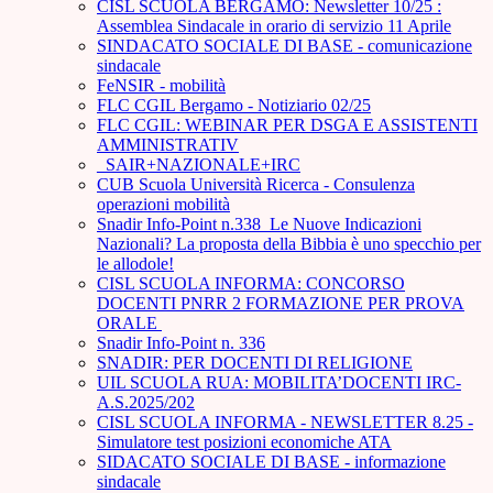
CISL SCUOLA BERGAMO: Newsletter 10/25 :
Assemblea Sindacale in orario di servizio 11 Aprile
SINDACATO SOCIALE DI BASE - comunicazione
sindacale
FeNSIR - mobilità
FLC CGIL Bergamo - Notiziario 02/25
FLC CGIL: WEBINAR PER DSGA E ASSISTENTI
AMMINISTRATIV
_SAIR+NAZIONALE+IRC
CUB Scuola Università Ricerca - Consulenza
operazioni mobilità
Snadir Info-Point n.338 Le Nuove Indicazioni
Nazionali? La proposta della Bibbia è uno specchio per
le allodole!
CISL SCUOLA INFORMA: CONCORSO
DOCENTI PNRR 2 FORMAZIONE PER PROVA
ORALE ­
Snadir Info-Point n. 336
SNADIR: PER DOCENTI DI RELIGIONE
UIL SCUOLA RUA: MOBILITA’DOCENTI IRC-
A.S.2025/202
CISL SCUOLA INFORMA - NEWSLETTER 8.25 -
Simulatore test posizioni economiche ATA
SIDACATO SOCIALE DI BASE - informazione
sindacale