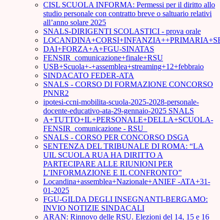
CISL SCUOLA INFORMA: Permessi per il diritto allo
studio personale con contratto breve o saltuario relativi
all’anno solare 2025
SNALS-DIRIGENTI SCOLASTICI - prova orale
LOCANDINA+CORSI+INFANZIA++PRIMARIA+S
DAI+FORZA+A+FGU-SINATAS
FENSIR_comunicazione+finale+RSU
USB+Scuola+-+assemblea+streaming+12+febbraio
SINDACATO FEDER-ATA
SNALS - CORSO DI FORMAZIONE CONCORSO
PNNR2
ipotesi-ccni-mobilita-scuola-2025-2028-personale-
docente-educativo-ata-29-gennaio-2025 SNALS
A+TUTTO+IL+PERSONALE+DELLA+SCUOLA-
FENSIR_comunicazione - RSU_
SNALS - CORSO PER CONCORSO DSGA
SENTENZA DEL TRIBUNALE DI ROMA: “LA
UIL SCUOLA RUA HA DIRITTO A
PARTECIPARE ALLE RIUNIONI PER
L’INFORMAZIONE E IL CONFRONTO”
Locandina+assemblea+Nazionale+ANIEF -ATA+31-
01-2025
FGU-GILDA DEGLI INSEGNANTI-BERGAMO:
INVIO NOTIZIE SINDACALI
ARAN: Rinnovo delle RSU. Elezioni del 14, 15 e 16