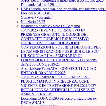
(GPS) per chi consegue il titolo entro il 30 giugno 2025
Domande dal 14 al 29 aprile
USB+Scuola+prenotazione+sportello+consulenze+per+
Elezioni RSU CGIL
Come+si+Vota anief
Notiziario 03/25
locandina sindacale - SNALS Bergamo
15/04/2025 - EVENTO FORMATIVO IN
PRESENZA GRATUITO IL CODICE DEI
CONTRATTI PUBBLICI E SUCCESSIVO
CORRETTIVO SEMPLIFICAZIONI,
COMPLICAZIONI E POSSIBILI DEROGHE PER
LE AMMINISTRAZIONI PUBBLICHE: LE SCU
UIL SCUOLA RUA - SEMINARIO DI
FORMAZIONE E AGGIORNAMENTO Ai sensi
dell'art 36 CCNL 2019/21
Associazione FederATA - CONSEGUI LA CIAD
ENTRO IL 30 APRILE 2025
10/04/25 - SEMINARIO DI FORMAZIONE
PLURITEMATICO IN PRESENZA: CCNL
VIGENTE E IN TRATTAZIONE PN 2021/2027
INTELLIGENZA ARTIFICIALE NEI SERVIZI
AMMINISTRATIVI
Locandina CONCORSO percorso di studio per ex
DSGA SNALS