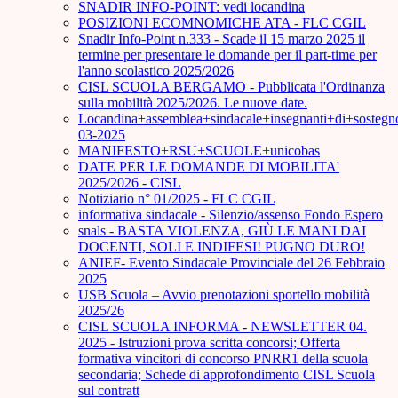
SNADIR INFO-POINT: vedi locandina
POSIZIONI ECOMNOMICHE ATA - FLC CGIL
Snadir Info-Point n.333 - Scade il 15 marzo 2025 il
termine per presentare le domande per il part-time per
l'anno scolastico 2025/2026
CISL SCUOLA BERGAMO - Pubblicata l'Ordinanza
sulla mobilità 2025/2026. Le nuove date.
Locandina+assemblea+sindacale+insegnanti+di+sostegn
03-2025
MANIFESTO+RSU+SCUOLE+unicobas
DATE PER LE DOMANDE DI MOBILITA'
2025/2026 - CISL
Notiziario n° 01/2025 - FLC CGIL
informativa sindacale - Silenzio/assenso Fondo Espero
snals - BASTA VIOLENZA, GIÙ LE MANI DAI
DOCENTI, SOLI E INDIFESI! PUGNO DURO!
ANIEF- Evento Sindacale Provinciale del 26 Febbraio
2025
USB Scuola – Avvio prenotazioni sportello mobilità
2025/26
CISL SCUOLA INFORMA - NEWSLETTER 04.
2025 - Istruzioni prova scritta concorsi; Offerta
formativa vincitori di concorso PNRR1 della scuola
secondaria; Schede di approfondimento CISL Scuola
sul contratt