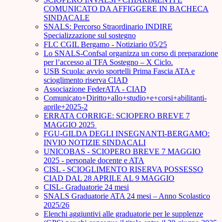
COMUNICATO DA AFFIGGERE IN BACHECA
SINDACALE
SNALS: Percorso Straordinario INDIRE
Specializzazione sul sostegno
FLC CGIL Bergamo - Notiziario 05/25
Lo SNALS-Confsal organizza un corso di preparazione
per l’accesso al TFA Sostegno – X Ciclo.
USB Scuola: avvio sportelli Prima Fascia ATA e
scioglimento riserva CIAD
Associazione FederATA - CIAD
Comunicato+Diritto+allo+studio+e+corsi+abilitanti-
aprile+2025-2
ERRATA CORRIGE: SCIOPERO BREVE 7
MAGGIO 2025
FGU-GILDA DEGLI INSEGNANTI-BERGAMO:
INVIO NOTIZIE SINDACALI
UNICOBAS - SCIOPERO BREVE 7 MAGGIO
2025 - personale docente e ATA
CISL - SCIOGLIMENTO RISERVA POSSESSO
CIAD DAL 28 APRILE AL 9 MAGGIO
CISL- Graduatorie 24 mesi
SNALS Graduatorie ATA 24 mesi – Anno Scolastico
2025/26
Elenchi aggiuntivi alle graduatorie per le supplenze