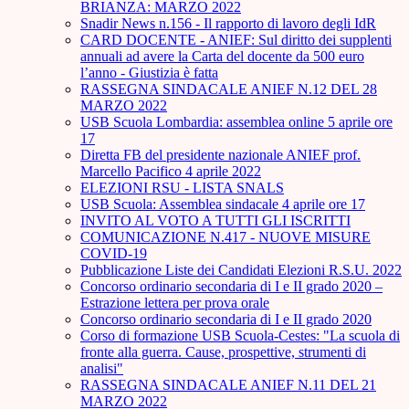
BRIANZA: MARZO 2022
Snadir News n.156 - Il rapporto di lavoro degli IdR
CARD DOCENTE - ANIEF: Sul diritto dei supplenti
annuali ad avere la Carta del docente da 500 euro
l’anno - Giustizia è fatta
RASSEGNA SINDACALE ANIEF N.12 DEL 28
MARZO 2022
USB Scuola Lombardia: assemblea online 5 aprile ore
17
Diretta FB del presidente nazionale ANIEF prof.
Marcello Pacifico 4 aprile 2022
ELEZIONI RSU - LISTA SNALS
USB Scuola: Assemblea sindacale 4 aprile ore 17
INVITO AL VOTO A TUTTI GLI ISCRITTI
COMUNICAZIONE N.417 - NUOVE MISURE
COVID-19
Pubblicazione Liste dei Candidati Elezioni R.S.U. 2022
Concorso ordinario secondaria di I e II grado 2020 –
Estrazione lettera per prova orale
Concorso ordinario secondaria di I e II grado 2020
Corso di formazione USB Scuola-Cestes: "La scuola di
fronte alla guerra. Cause, prospettive, strumenti di
analisi"
RASSEGNA SINDACALE ANIEF N.11 DEL 21
MARZO 2022