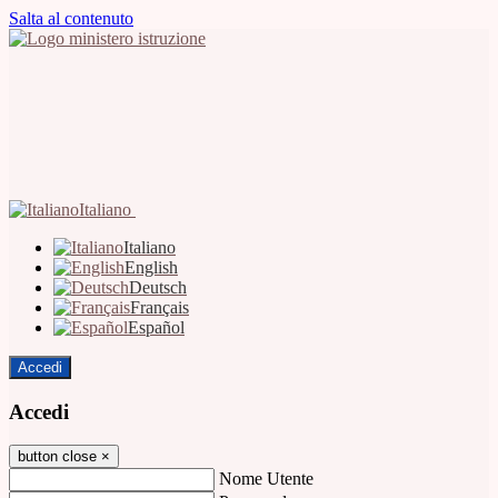
Salta al contenuto
Italiano
Italiano
English
Deutsch
Français
Español
Accedi
Accedi
button close
×
Nome Utente