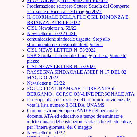
FLC CGIL Bergamo - Notiziario 10/2022
Proclamazione sciopero Settore Scuola del Comparto
Istruzione e Ricerca – 30 maggio 2022
IL GIORNALE DELLA FLC CGIL DI MONZA E
BRIANZA: APRILE 2022
CISL Newsletter n. 58/22
Newsletter n. 57/22 CISL
comunicazione sindacale urgente: Stop allo
sfruttamento del personale di Segreteria
CISL NEWS LETTER N. 56/2022
USB Scuola: sciopero del 6 maggio. Le ragioni e le
piazze
CISL NEWS LETTER N. 53/2022
RASSEGNA SINDACALE ANIEF N.17 DEL 02
MAGGIO 2022
Newsletter n. 52/22
FGU-GILDA UNAMS-SETTORE ANPA di
BERGAMO : CORSO ON-LINE PERSONALE ATA
Partecipa alla costruzione del tuo futuro previdenziale,
vota la lista numero 3 GILDA-UNAMS
Comunicazione Sciopero ANIEF del personale
docente, ATA ed educativo a tempo determinato e
indeterminato delle istituzioni scolastiche ed educative,
per l’intera giornata, del 6 maggio
Newsletter n. 51/22