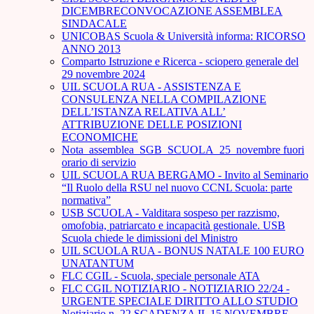
DICEMBRECONVOCAZIONE ASSEMBLEA
SINDACALE
UNICOBAS Scuola & Università informa: RICORSO
ANNO 2013
Comparto Istruzione e Ricerca - sciopero generale del
29 novembre 2024
UIL SCUOLA RUA - ASSISTENZA E
CONSULENZA NELLA COMPILAZIONE
DELL’ISTANZA RELATIVA ALL’
ATTRIBUZIONE DELLE POSIZIONI
ECONOMICHE
Nota_assemblea_SGB_SCUOLA_25_novembre fuori
orario di servizio
UIL SCUOLA RUA BERGAMO - Invito al Seminario
“Il Ruolo della RSU nel nuovo CCNL Scuola: parte
normativa”
USB SCUOLA - Valditara sospeso per razzismo,
omofobia, patriarcato e incapacità gestionale. USB
Scuola chiede le dimissioni del Ministro
UIL SCUOLA RUA - BONUS NATALE 100 EURO
UNATANTUM
FLC CGIL - Scuola, speciale personale ATA
FLC CGIL NOTIZIARIO - NOTIZIARIO 22/24 -
URGENTE SPECIALE DIRITTO ALLO STUDIO
Notiziario n. 22 SCADENZA IL 15 NOVEMBRE