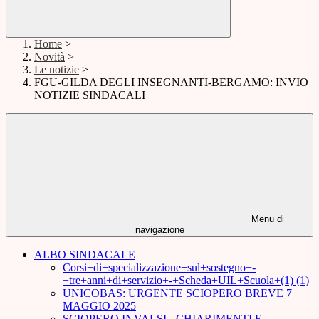
Home
>
Novità
>
Le notizie
>
FGU-GILDA DEGLI INSEGNANTI-BERGAMO: INVIO
NOTIZIE SINDACALI
Menu di
navigazione
ALBO SINDACALE
Corsi+di+specializzazione+sul+sostegno+-
+tre+anni+di+servizio+-+Scheda+UIL+Scuola+(1) (1)
UNICOBAS: URGENTE SCIOPERO BREVE 7
MAGGIO 2025
SCIOPERO INVALSI - CHIARIMENTI E