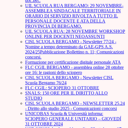
doc.IRC
UIL SCUOLA RUA BERGAMO: 29 NOVEMBRE-
ASSEMBLEA SINDACALE TERRITORIALE IN
ORARIO DI SERVIZIO RIVOLTA A TUTTO IL
PERSONALE DOCENTE E ATA DELLA
PROVINCIA DI BERGAMO.
UIL SCUOLA RUA: 28 NOVEMBRE WORKSHOP
ONLINE PER DOCENTI NEOASSUNTI
CISL SCUOLA BERGAMO - Newsletter 77/24 -
Nomine a tempo determinato da GAE-GPS A.S.
2024/25Pubblicazione Bollettino n. 11; Comunicazioni
concorsi.
Formazione per certificazione digitale personale ATA
FLC CGIL BERGAMO - assemblea online 28 ottobre
ore 16: le ragioni dello sciopero
CISL SCUOLA BERGAMO - Newsletter CISL
Scuola Bergamo 76/24
FLC CGIL: SCIOPERO 31 OTTOBRE
SNALS: 150 ORE PER IL DIRITTO ALLO
STUDIO
CISL SCUOLA BERGAMO - NEWSLETTER 25.24
- Diritto allo studio 2025 - Comunicazioni concorsi
UNICOBAS Scuola & Università informa:
SCIOPERO GENERALE UNITARIO – GIOVEDÍ
31 OTTOBRE 2024