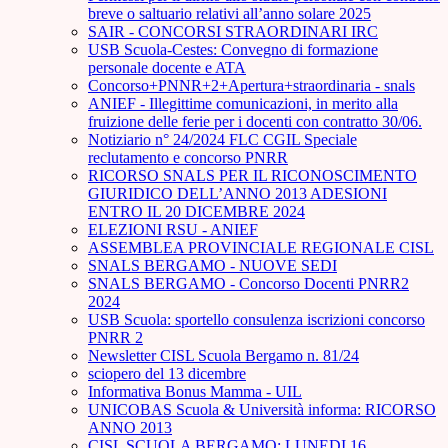
breve o saltuario relativi all’anno solare 2025
SAIR - CONCORSI STRAORDINARI IRC
USB Scuola-Cestes: Convegno di formazione
personale docente e ATA
Concorso+PNNR+2+Apertura+straordinaria - snals
ANIEF - Illegittime comunicazioni, in merito alla
fruizione delle ferie per i docenti con contratto 30/06.
Notiziario n° 24/2024 FLC CGIL Speciale
reclutamento e concorso PNRR
RICORSO SNALS PER IL RICONOSCIMENTO
GIURIDICO DELL’ANNO 2013 ADESIONI
ENTRO IL 20 DICEMBRE 2024
ELEZIONI RSU - ANIEF
ASSEMBLEA PROVINCIALE REGIONALE CISL
SNALS BERGAMO - NUOVE SEDI
SNALS BERGAMO - Concorso Docenti PNRR2
2024
USB Scuola: sportello consulenza iscrizioni concorso
PNRR 2
Newsletter CISL Scuola Bergamo n. 81/24
sciopero del 13 dicembre
Informativa Bonus Mamma - UIL
UNICOBAS Scuola & Università informa: RICORSO
ANNO 2013
CISL SCUOLA BERGAMO: LUNEDI 16