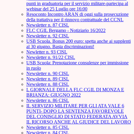
punti in graduatoria per il servizio militare-partecipa al
webinar del 25 Luglio ore 16:00
Resoconto Incontro ARAN di oggi sulla prosecuzione
della trattativa per il rinnovo contrattuale del CCNL
Newsletter n. 87 CISL
FLC CGIL Bergamo - Notiziario 16/2022
Newsletter n. 92 CISL
USB Scuola. Bonus 200 euro: spetta anche ai supplenti
al 30 giugno. Basta discriminazioni!
Newletter n. 93 CISL
Newsletter n. 91/22 CISL
USB Scuola: Prenotazione consulenze per immissione
in ruolo
Newsletter n. 90 CISL
Newsletter n. 89 CISL
Newsletter n. 88 CISL
L GIORNALE DELLA FLC CGIL DI MONZA E
BRIANZA: GIUGNO 2022
Newsletter n. 86 CISL
IL SERVIZIO MILITARE PER GLI ATA VALE 6
PUNTI- DOPO LA SENTENZA FAVOREVOLE
DEL CONISGLIO DI STATO FEDERATA AVVIA
IL RICORSO ANCHE AL GIUDICE DEL LAVORO
Newsletter n. 85 CISL
Newsletter n. 84 CISL