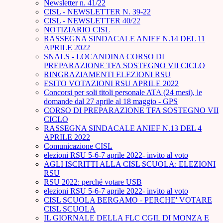
Newsletter n. 41/22
CISL - NEWSLETTER N. 39-22
CISL - NEWSLETTER 40/22
NOTIZIARIO CISL
RASSEGNA SINDACALE ANIEF N.14 DEL 11
APRILE 2022
SNALS - LOCANDINA CORSO DI
PREPARAZIONE TFA SOSTEGNO VII CICLO
RINGRAZIAMENTI ELEZIONI RSU
ESITO VOTAZIONI RSU APRILE 2022
Concorsi per soli titoli personale ATA (24 mesi), le
domande dal 27 aprile al 18 maggio - GPS
CORSO DI PREPARAZIONE TFA SOSTEGNO VII
CICLO
RASSEGNA SINDACALE ANIEF N.13 DEL 4
APRILE 2022
Comunicazione CISL
elezioni RSU 5-6-7 aprile 2022- invito al voto
AGLI ISCRITTI ALLA CISL SCUOLA: ELEZIONI
RSU
RSU 2022: perché votare USB
elezioni RSU 5-6-7 aprile 2022- invito al voto
CISL SCUOLA BERGAMO - PERCHE' VOTARE
CISL SCUOLA
IL GIORNALE DELLA FLC CGIL DI MONZA E