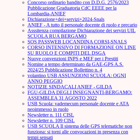
Concorso ordinario bandito con D.D.G. 2576/2023
Pubblicazione Graduatoria CdC EEEE per la
Lombardia-ANIEF
Dichiarazione+dei+servizi+2024-Snals
ANIEF - A tutto il personale docente di ruolo e precario
Asssitenza compilazione Dichiarazione dei servizi UIL
SCUOLA RUA BERGAMO
SOS PASSWEB LOCANDINA CORSI-SNALS
CORSO INTENSIVO DI FORMAZIONE ON LINE
SU RUOLO E COMPITI DEL DSGA
Nuove convenzioni INPS e MEF per i Prestiti
Nomine a tempo determinato da GAE-GPS A.S.
2024/25 Pubblicazione Bollettino n. 4
volantino USB ASSUNZIONI SCUOLA: OGNI
ANNO PEGGIO
NOTIZIE SINDACALI ANIEF - GILDA
FGU-GILDA DEGLI INSEGNANTI-BERGAMO:
ASSEMBLEA 31 AGOSTO 2022
USB Scuola: vademecum personale docente e ATA
neoimmesso in ruolo
Newsletter n. 111 CISL
Newsletter n. 109 CISL
USB SCUOLA Il sistema delle GPS telematiche non
funziona: si torni alle convocazioni in presenza con
tempi sensati