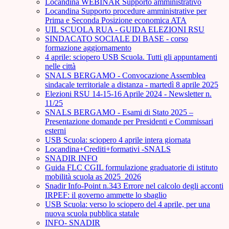
Locandina WEBINAR Supporto amministrativo
Locandina Supporto procedure amministrative per
Prima e Seconda Posizione economica ATA
UIL SCUOLA RUA - GUIDA ELEZIONI RSU
SINDACATO SOCIALE DI BASE - corso
formazione aggiornamento
4 aprile: sciopero USB Scuola. Tutti gli appuntamenti
nelle città
SNALS BERGAMO - Convocazione Assemblea
sindacale territoriale a distanza - martedì 8 aprile 2025
Elezioni RSU 14-15-16 Aprile 2024 - Newsletter n.
11/25
SNALS BERGAMO - Esami di Stato 2025 –
Presentazione domande per Presidenti e Commissari
esterni
USB Scuola: sciopero 4 aprile intera giornata
Locandina+Crediti+formativi -SNALS
SNADIR INFO
Guida FLC CGIL formulazione graduatorie di istituto
mobilità scuola as 2025_2026
Snadir Info-Point n.343 Errore nel calcolo degli acconti
IRPEF: il governo ammette lo sbaglio
USB Scuola: verso lo sciopero del 4 aprile, per una
nuova scuola pubblica statale
INFO- SNADIR