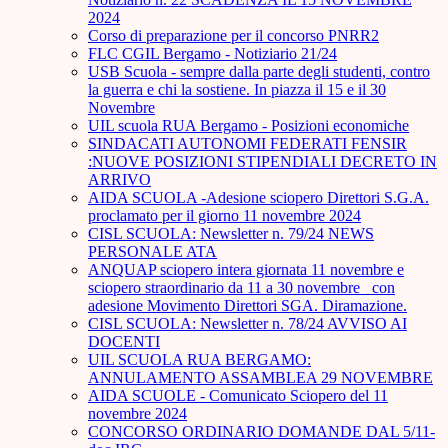
2024
Corso di preparazione per il concorso PNRR2
FLC CGIL Bergamo - Notiziario 21/24
USB Scuola - sempre dalla parte degli studenti, contro
la guerra e chi la sostiene. In piazza il 15 e il 30
Novembre
UIL scuola RUA Bergamo - Posizioni economiche
SINDACATI AUTONOMI FEDERATI FENSIR
:NUOVE POSIZIONI STIPENDIALI DECRETO IN
ARRIVO
AIDA SCUOLA -Adesione sciopero Direttori S.G.A.
proclamato per il giorno 11 novembre 2024
CISL SCUOLA: Newsletter n. 79/24 NEWS
PERSONALE ATA
ANQUAP sciopero intera giornata 11 novembre e
sciopero straordinario da 11 a 30 novembre_ con
adesione Movimento Direttori SGA. Diramazione.
CISL SCUOLA: Newsletter n. 78/24 AVVISO AI
DOCENTI
UIL SCUOLA RUA BERGAMO:
ANNULAMENTO ASSAMBLEA 29 NOVEMBRE
AIDA SCUOLE - Comunicato Sciopero del 11
novembre 2024
CONCORSO ORDINARIO DOMANDE DAL 5/11-