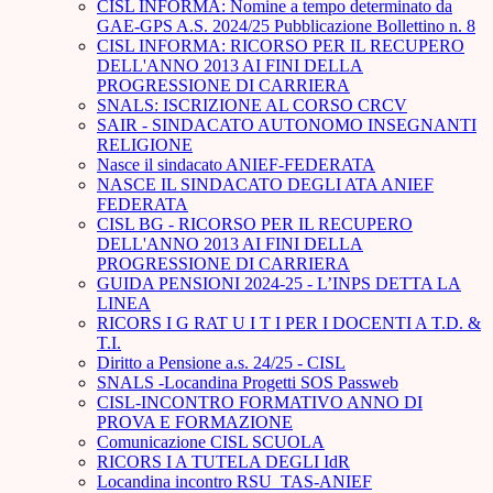
CISL INFORMA: Nomine a tempo determinato da
GAE-GPS A.S. 2024/25 Pubblicazione Bollettino n. 8
CISL INFORMA: RICORSO PER IL RECUPERO
DELL'ANNO 2013 AI FINI DELLA
PROGRESSIONE DI CARRIERA
SNALS: ISCRIZIONE AL CORSO CRCV
SAIR - SINDACATO AUTONOMO INSEGNANTI
RELIGIONE
Nasce il sindacato ANIEF-FEDERATA
NASCE IL SINDACATO DEGLI ATA ANIEF
FEDERATA
CISL BG - RICORSO PER IL RECUPERO
DELL'ANNO 2013 AI FINI DELLA
PROGRESSIONE DI CARRIERA
GUIDA PENSIONI 2024-25 - L’INPS DETTA LA
LINEA
RICORS I G RAT U I T I PER I DOCENTI A T.D. &
T.I.
Diritto a Pensione a.s. 24/25 - CISL
SNALS -Locandina Progetti SOS Passweb
CISL-INCONTRO FORMATIVO ANNO DI
PROVA E FORMAZIONE
Comunicazione CISL SCUOLA
RICORS I A TUTELA DEGLI IdR
Locandina incontro RSU_TAS-ANIEF