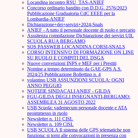
Locandina incontro RSU_TAS-ANIEF
Concorso ordinario bandito con D.D.G. 2576/2023
Pubblicazione Graduatoria CdC EEEE per la
Lombardia-ANIEF
Dichiarazione+dei+servizi+2024-Snals
ANIEF - A tutto il personale docente di ruolo e precario
Asssitenza compilazione Dichiarazione dei servizi UIL
SCUOLA RUA BERGAMO
SOS PASSWEB LOCANDINA CORSI-SNALS
CORSO INTENSIVO DI FORMAZIONE ON LINE
SU RUOLO E COMPITI DEL DSGA
Nuove convenzioni INPS e MEF per i Prestiti
Nomine a tempo determinato da GAE-GPS A.S.
2024/25 Pubblicazione Bollettino n. 4
volantino USB ASSUNZIONI SCUOLA: OGNI
ANNO PEGGIO
NOTIZIE SINDACALI ANIEF - GILDA
FGU-GILDA DEGLI INSEGNANTI-BERGAMO:
ASSEMBLEA 31 AGOSTO 2022
USB Scuola: vademecum personale docente e ATA
neoimmesso in ruolo
Newsletter n. 111 CISL
Newsletter n. 109 CISL
USB SCUOLA Il sistema delle GPS telematiche non
funziona: si torni alle convocazioni in presenza con