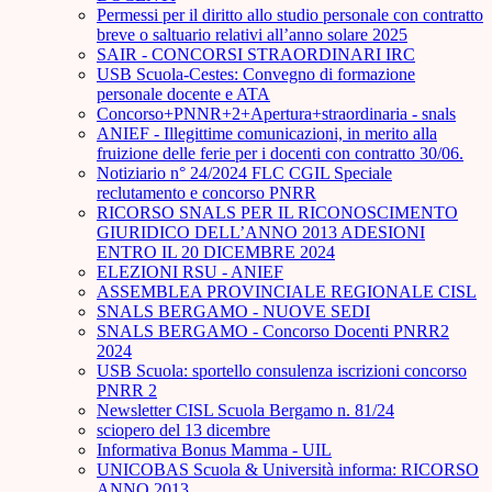
Permessi per il diritto allo studio personale con contratto
breve o saltuario relativi all’anno solare 2025
SAIR - CONCORSI STRAORDINARI IRC
USB Scuola-Cestes: Convegno di formazione
personale docente e ATA
Concorso+PNNR+2+Apertura+straordinaria - snals
ANIEF - Illegittime comunicazioni, in merito alla
fruizione delle ferie per i docenti con contratto 30/06.
Notiziario n° 24/2024 FLC CGIL Speciale
reclutamento e concorso PNRR
RICORSO SNALS PER IL RICONOSCIMENTO
GIURIDICO DELL’ANNO 2013 ADESIONI
ENTRO IL 20 DICEMBRE 2024
ELEZIONI RSU - ANIEF
ASSEMBLEA PROVINCIALE REGIONALE CISL
SNALS BERGAMO - NUOVE SEDI
SNALS BERGAMO - Concorso Docenti PNRR2
2024
USB Scuola: sportello consulenza iscrizioni concorso
PNRR 2
Newsletter CISL Scuola Bergamo n. 81/24
sciopero del 13 dicembre
Informativa Bonus Mamma - UIL
UNICOBAS Scuola & Università informa: RICORSO
ANNO 2013