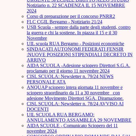
Notiziario n. 22 SCADENZA IL 15 NOVEMBRE
2024
Corso di preparazione per il concorso PNRR2
FLC CGIL Bergamo - Notiziario 21/24
USB Scuola - sempre dalla parte degli studenti, contro
la guerra e chi la sostiene. In piazza il 15 e il 30
Novembre
UIL scuola RUA Bergamo - Posizioni economiche
SINDACATI AUTONOMI FEDERATI FENSIR
:NUOVE POSIZIONI STIPENDIALI DECRETO IN
ARRIVO
AIDA SCUOLA -Adesione sciopero Direttori S.G.A.
proclamato per il giorno 11 novembre 2024
CISL SCUOLA: Newsletter n. 79/24 NEWS
PERSONALE ATA
ANQUAP sciopero intera giornata 11 novembre e
sciopero straordinario da 11 a 30 novembre_ con
adesione Movimento Direttori SGA. Diramazione.
CISL SCUOLA: Newsletter n. 78/24 AVVISO AI
DOCENTI
UIL SCUOLA RUA BERGAMO:
ANNULAMENTO ASSAMBLEA 29 NOVEMBRE
AIDA SCUOLE - Comunicato Sciopero del 11
novembre 2024