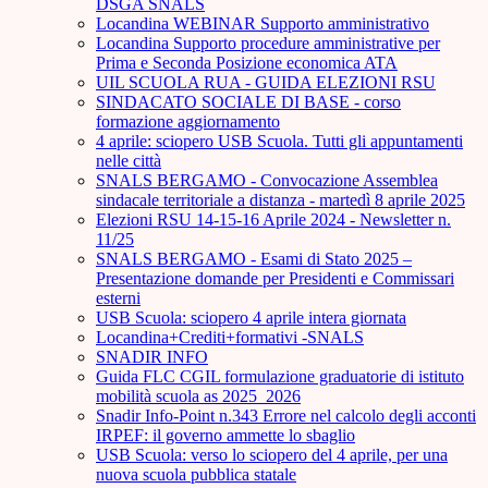
DSGA SNALS
Locandina WEBINAR Supporto amministrativo
Locandina Supporto procedure amministrative per
Prima e Seconda Posizione economica ATA
UIL SCUOLA RUA - GUIDA ELEZIONI RSU
SINDACATO SOCIALE DI BASE - corso
formazione aggiornamento
4 aprile: sciopero USB Scuola. Tutti gli appuntamenti
nelle città
SNALS BERGAMO - Convocazione Assemblea
sindacale territoriale a distanza - martedì 8 aprile 2025
Elezioni RSU 14-15-16 Aprile 2024 - Newsletter n.
11/25
SNALS BERGAMO - Esami di Stato 2025 –
Presentazione domande per Presidenti e Commissari
esterni
USB Scuola: sciopero 4 aprile intera giornata
Locandina+Crediti+formativi -SNALS
SNADIR INFO
Guida FLC CGIL formulazione graduatorie di istituto
mobilità scuola as 2025_2026
Snadir Info-Point n.343 Errore nel calcolo degli acconti
IRPEF: il governo ammette lo sbaglio
USB Scuola: verso lo sciopero del 4 aprile, per una
nuova scuola pubblica statale