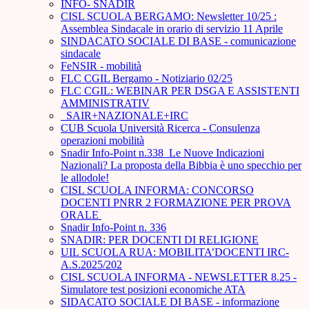
INFO- SNADIR
CISL SCUOLA BERGAMO: Newsletter 10/25 :
Assemblea Sindacale in orario di servizio 11 Aprile
SINDACATO SOCIALE DI BASE - comunicazione
sindacale
FeNSIR - mobilità
FLC CGIL Bergamo - Notiziario 02/25
FLC CGIL: WEBINAR PER DSGA E ASSISTENTI
AMMINISTRATIV
_SAIR+NAZIONALE+IRC
CUB Scuola Università Ricerca - Consulenza
operazioni mobilità
Snadir Info-Point n.338 Le Nuove Indicazioni
Nazionali? La proposta della Bibbia è uno specchio per
le allodole!
CISL SCUOLA INFORMA: CONCORSO
DOCENTI PNRR 2 FORMAZIONE PER PROVA
ORALE ­
Snadir Info-Point n. 336
SNADIR: PER DOCENTI DI RELIGIONE
UIL SCUOLA RUA: MOBILITA’DOCENTI IRC-
A.S.2025/202
CISL SCUOLA INFORMA - NEWSLETTER 8.25 -
Simulatore test posizioni economiche ATA
SIDACATO SOCIALE DI BASE - informazione