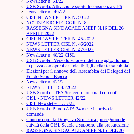
Newsletter n. 51/22
USB Scuola: Attivazione sportelli consulenza GPS
news letter m. 49-22
CISL NEWS LETTER N. 50-22
NOTIZIARIO FLC CGIL N. 8
RASSEGNA SINDACALE ANIEF N.16 DEL 26
APRILE 2022
CISL NEWS LETTER N. 45-2022
NEWS LETTER CISL N. 46/2022
NEWS LETTER CISL N. 47/2022
Newsletter n. 48/22 CISL
USB Scuola - Verso lo sciopero del 6 maggio, domani
in piazza con operai e studenti: figli della stessa rabbia!
Elezioni per il rinnovo dell' Assemblea dei Delegati del
Fondo Scuola Espero
Newsletter n. 42/22
NEWS LETTER 43/2022
USB Scuola – TFA Sostegno: preparati con noi!
CISL - NEWS LETTER 42/22
CISL Newsletter n. 37/22
USB Scuola. Bando ATA 24 mesi: in arrivo le
domande
Concorso per la Dirigenza Scolastica, proseguono le
attività della CISL Scuola a supporto alla preparazione
RASSEGNA SINDACALE ANIEF N.15 DEL 20