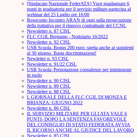
[Sindacato Nazionale FederATA] Vuoi guadagnare 6
punti in graduatoria per il servizio militare-partecipa al
webinar del 25 Luglio ore 16:00
Resoconto Incontro ARAN di oggi sulla prosecuzione
della trattativa per il rinnovo contrattuale del CCNL
Newsletter n. 87 CISL
FLC CGIL Bergamo - Notiziario 16/2022
Newsletter n. 92 CISL
USB Scuola. Bonus 200 euro: spetta anche ai supplenti
al 30 giugno. Basta discriminazioni!
Newletter n. 93 CISL
Newsletter n. 91/22 CISL
USB Scuola: Prenotazione consulenze per immissione
in ruolo
Newsletter n. 90 CISL
Newsletter n. 89 CISL
Newsletter n. 88 CISL
L GIORNALE DELLA FLC CGIL DI MONZA E
BRIANZA: GIUGNO 2022
Newsletter n. 86 CISL
IL SERVIZIO MILITARE PER GLI ATA VALE 6
PUNTI- DOPO LA SENTENZA FAVOREVOLE
DEL CONISGLIO DI STATO FEDERATA AVVIA
IL RICORSO ANCHE AL GIUDICE DEL LAVORO
Newsletter n. 85 CISL