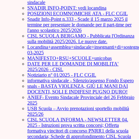
sindacale
SNADIR INFO-POINT: vedi locandina
POSIZIONI ECOMNOMICHE ATA - FLC CGIL
Snadir Info-Point n.333 - Scade il 15 marzo 2025 il
termine per presentare le domande per il part-time per
l'anno scolastico 2025/2026
CISL SCUOLA BERGAMO - Pubblicata l'Ordinanza
sulla mobilità 2025/2026. Le nuove date.
Locandina+assemblea+sindacale+insegnanti+di+sostegn
03-2025
MANIFESTO+RSU+SCUOLE+unicobas
DATE PER LE DOMANDE DI MOBILITA'
2025/2026 - CISL
Notiziario n° 01/2025 - FLC CGIL
informativa sindacale - Silenzio/assenso Fondo Espero
snals - BASTA VIOLENZA, GIÙ LE MANI DAI
DOCENTI, SOLI E INDIFESI! PUGNO DURO!
ANIEF- Evento Sindacale Provinciale del 26 Febbraio
2025
USB Scuola – Avvio prenotazioni sportello mobilità
2025/26
CISL SCUOLA INFORMA - NEWSLETTER 04.
2025 - Istruzioni prova scritta concorsi; Offerta
formativa vincitori di concorso PNRR1 della scuola
secondaria; Schede di approfondimento CISL Scuola