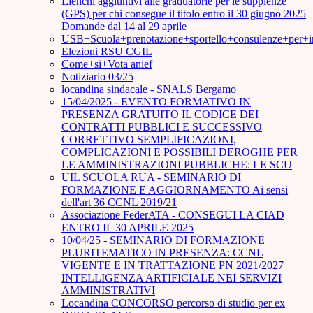
Elenchi aggiuntivi alle graduatorie per le supplenze
(GPS) per chi consegue il titolo entro il 30 giugno 2025
Domande dal 14 al 29 aprile
USB+Scuola+prenotazione+sportello+consulenze+per+
Elezioni RSU CGIL
Come+si+Vota anief
Notiziario 03/25
locandina sindacale - SNALS Bergamo
15/04/2025 - EVENTO FORMATIVO IN
PRESENZA GRATUITO IL CODICE DEI
CONTRATTI PUBBLICI E SUCCESSIVO
CORRETTIVO SEMPLIFICAZIONI,
COMPLICAZIONI E POSSIBILI DEROGHE PER
LE AMMINISTRAZIONI PUBBLICHE: LE SCU
UIL SCUOLA RUA - SEMINARIO DI
FORMAZIONE E AGGIORNAMENTO Ai sensi
dell'art 36 CCNL 2019/21
Associazione FederATA - CONSEGUI LA CIAD
ENTRO IL 30 APRILE 2025
10/04/25 - SEMINARIO DI FORMAZIONE
PLURITEMATICO IN PRESENZA: CCNL
VIGENTE E IN TRATTAZIONE PN 2021/2027
INTELLIGENZA ARTIFICIALE NEI SERVIZI
AMMINISTRATIVI
Locandina CONCORSO percorso di studio per ex