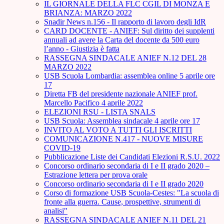
IL GIORNALE DELLA FLC CGIL DI MONZA E
BRIANZA: MARZO 2022
Snadir News n.156 - Il rapporto di lavoro degli IdR
CARD DOCENTE - ANIEF: Sul diritto dei supplenti
annuali ad avere la Carta del docente da 500 euro
l’anno - Giustizia è fatta
RASSEGNA SINDACALE ANIEF N.12 DEL 28
MARZO 2022
USB Scuola Lombardia: assemblea online 5 aprile ore
17
Diretta FB del presidente nazionale ANIEF prof.
Marcello Pacifico 4 aprile 2022
ELEZIONI RSU - LISTA SNALS
USB Scuola: Assemblea sindacale 4 aprile ore 17
INVITO AL VOTO A TUTTI GLI ISCRITTI
COMUNICAZIONE N.417 - NUOVE MISURE
COVID-19
Pubblicazione Liste dei Candidati Elezioni R.S.U. 2022
Concorso ordinario secondaria di I e II grado 2020 –
Estrazione lettera per prova orale
Concorso ordinario secondaria di I e II grado 2020
Corso di formazione USB Scuola-Cestes: "La scuola di
fronte alla guerra. Cause, prospettive, strumenti di
analisi"
RASSEGNA SINDACALE ANIEF N.11 DEL 21