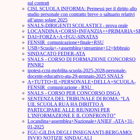
sul contratt
CISL SCUOLA INFORMA: Permessi per il diritto allo
studio personale con contratto breve o saltuario relativi
all’anno solare 2025
SNALS-DIRIGENTI SCOLASTICI - prova orale
LOCANDINA+CORSI+INFANZIA++PRIMARIA+S
DAI+FORZA+A+FGU-SINATAS
FENSIR_comunicazione+finale+RSU
USB+Scuola+-+assemblea+streaming+12+febbraio
SINDACATO FEDER-ATA
SNALS - CORSO DI FORMAZIONE CONCORSO
PNNR2
ipotesi-ccni-mobilita-scuola-2025-2028-personale-
docente-educativo-ata-29-gennaio-2025 SNALS
A+TUTTO+IL+PERSONALE+DELLA+SCUOLA-
FENSIR_comunicazione - RSU_
SNALS - CORSO PER CONCORSO DSGA
SENTENZA DEL TRIBUNALE DI ROMA: “LA
UIL SCUOLA RUA HA DIRITTO A
PARTECIPARE ALLE RIUNIONI PER
L’INFORMAZIONE E IL CONFRONTO”
Locandina+assemblea+Nazionale+ANIEF -ATA+31-
01-2025
FGU-GILDA DEGLI INSEGNANTI-BERGAMO:
INVIO NOTIZIE SINDACALI