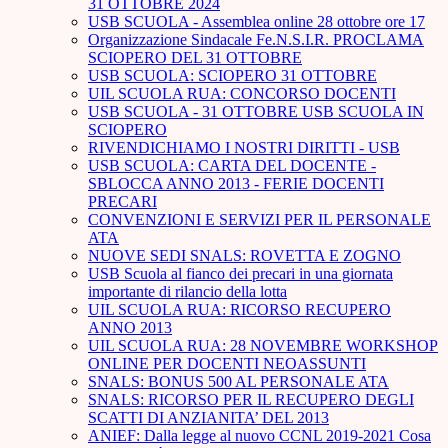
31 OTTOBRE 2024
USB SCUOLA - Assemblea online 28 ottobre ore 17
Organizzazione Sindacale Fe.N.S.I.R. PROCLAMA
SCIOPERO DEL 31 OTTOBRE
USB SCUOLA: SCIOPERO 31 OTTOBRE
UIL SCUOLA RUA: CONCORSO DOCENTI
USB SCUOLA - 31 OTTOBRE USB SCUOLA IN
SCIOPERO
RIVENDICHIAMO I NOSTRI DIRITTI - USB
USB SCUOLA: CARTA DEL DOCENTE -
SBLOCCA ANNO 2013 - FERIE DOCENTI
PRECARI
CONVENZIONI E SERVIZI PER IL PERSONALE
ATA
NUOVE SEDI SNALS: ROVETTA E ZOGNO
USB Scuola al fianco dei precari in una giornata
importante di rilancio della lotta
UIL SCUOLA RUA: RICORSO RECUPERO
ANNO 2013
UIL SCUOLA RUA: 28 NOVEMBRE WORKSHOP
ONLINE PER DOCENTI NEOASSUNTI
SNALS: BONUS 500 AL PERSONALE ATA
SNALS: RICORSO PER IL RECUPERO DEGLI
SCATTI DI ANZIANITA’ DEL 2013
ANIEF: Dalla legge al nuovo CCNL 2019-2021 Cosa