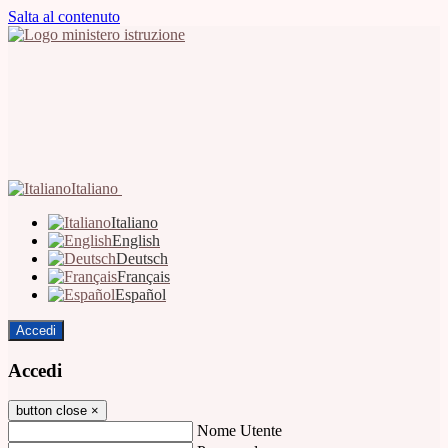
Salta al contenuto
Italiano
Italiano
English
Deutsch
Français
Español
Accedi
Accedi
button close
×
Nome Utente