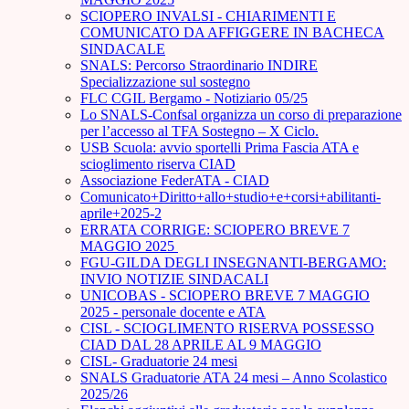
SCIOPERO INVALSI - CHIARIMENTI E
COMUNICATO DA AFFIGGERE IN BACHECA
SINDACALE
SNALS: Percorso Straordinario INDIRE
Specializzazione sul sostegno
FLC CGIL Bergamo - Notiziario 05/25
Lo SNALS-Confsal organizza un corso di preparazione
per l’accesso al TFA Sostegno – X Ciclo.
USB Scuola: avvio sportelli Prima Fascia ATA e
scioglimento riserva CIAD
Associazione FederATA - CIAD
Comunicato+Diritto+allo+studio+e+corsi+abilitanti-
aprile+2025-2
ERRATA CORRIGE: SCIOPERO BREVE 7
MAGGIO 2025
FGU-GILDA DEGLI INSEGNANTI-BERGAMO:
INVIO NOTIZIE SINDACALI
UNICOBAS - SCIOPERO BREVE 7 MAGGIO
2025 - personale docente e ATA
CISL - SCIOGLIMENTO RISERVA POSSESSO
CIAD DAL 28 APRILE AL 9 MAGGIO
CISL- Graduatorie 24 mesi
SNALS Graduatorie ATA 24 mesi – Anno Scolastico
2025/26