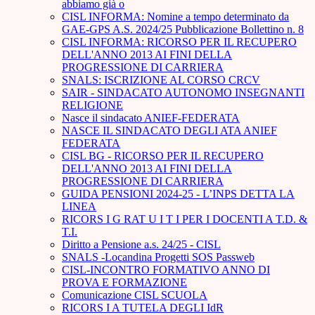
abbiamo già o
CISL INFORMA: Nomine a tempo determinato da
GAE-GPS A.S. 2024/25 Pubblicazione Bollettino n. 8
CISL INFORMA: RICORSO PER IL RECUPERO
DELL'ANNO 2013 AI FINI DELLA
PROGRESSIONE DI CARRIERA
SNALS: ISCRIZIONE AL CORSO CRCV
SAIR - SINDACATO AUTONOMO INSEGNANTI
RELIGIONE
Nasce il sindacato ANIEF-FEDERATA
NASCE IL SINDACATO DEGLI ATA ANIEF
FEDERATA
CISL BG - RICORSO PER IL RECUPERO
DELL'ANNO 2013 AI FINI DELLA
PROGRESSIONE DI CARRIERA
GUIDA PENSIONI 2024-25 - L’INPS DETTA LA
LINEA
RICORS I G RAT U I T I PER I DOCENTI A T.D. &
T.I.
Diritto a Pensione a.s. 24/25 - CISL
SNALS -Locandina Progetti SOS Passweb
CISL-INCONTRO FORMATIVO ANNO DI
PROVA E FORMAZIONE
Comunicazione CISL SCUOLA
RICORS I A TUTELA DEGLI IdR