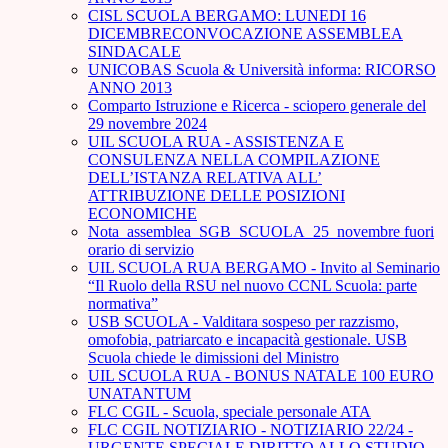
CISL SCUOLA BERGAMO: LUNEDI 16
DICEMBRECONVOCAZIONE ASSEMBLEA
SINDACALE
UNICOBAS Scuola & Università informa: RICORSO
ANNO 2013
Comparto Istruzione e Ricerca - sciopero generale del
29 novembre 2024
UIL SCUOLA RUA - ASSISTENZA E
CONSULENZA NELLA COMPILAZIONE
DELL’ISTANZA RELATIVA ALL’
ATTRIBUZIONE DELLE POSIZIONI
ECONOMICHE
Nota_assemblea_SGB_SCUOLA_25_novembre fuori
orario di servizio
UIL SCUOLA RUA BERGAMO - Invito al Seminario
“Il Ruolo della RSU nel nuovo CCNL Scuola: parte
normativa”
USB SCUOLA - Valditara sospeso per razzismo,
omofobia, patriarcato e incapacità gestionale. USB
Scuola chiede le dimissioni del Ministro
UIL SCUOLA RUA - BONUS NATALE 100 EURO
UNATANTUM
FLC CGIL - Scuola, speciale personale ATA
FLC CGIL NOTIZIARIO - NOTIZIARIO 22/24 -
URGENTE SPECIALE DIRITTO ALLO STUDIO