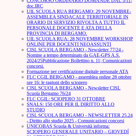
CONCORSO ORDINARIO DOMANDE DAL 5/11-
doc.IRC
UIL SCUOLA RUA BERGAMO: 29 NOVEMBRE-
ASSEMBLEA SINDACALE TERRITORIALE IN
ORARIO DI SERVIZIO RIVOLTA A TUTTO IL
PERSONALE DOCENTE E ATA DELLA
PROVINCIA DI BERGAMO.
UIL SCUOLA RUA: 28 NOVEMBRE WORKSHOP
ONLINE PER DOCENTI NEOASSUNTI
CISL SCUOLA BERGAMO - Newsletter 77/24 -
Nomine a tempo determinato da GAE-GPS A.S.
2024/25Pubblicazione Bollettino n. 11; Comunicazioni
concorsi.
Formazione per certificazione digitale personale ATA
FLC CGIL BERGAMO - assemblea online 28 ottobre
ore 16: le ragioni dello sciopero
CISL SCUOLA BERGAMO - Newsletter CISL
Scuola Bergamo 76/24
FLC CGIL: SCIOPERO 31 OTTOBRE
SNALS: 150 ORE PER IL DIRITTO ALLO
STUDIO
CISL SCUOLA BERGAMO - NEWSLETTER 25.24
- Diritto allo studio 2025 - Comunicazioni concorsi
UNICOBAS Scuola & Università informa:
SCIOPERO GENERALE UNITARIO – GIOVEDÍ