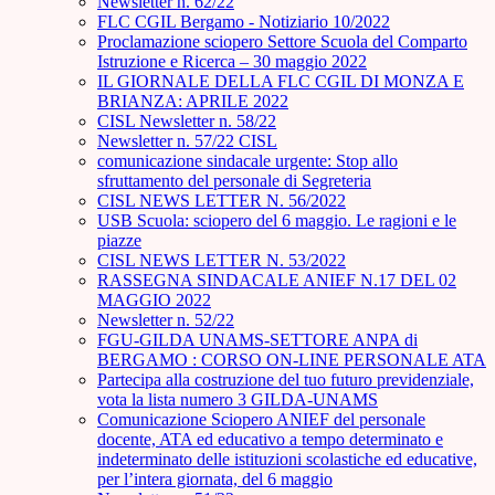
Newsletter n. 62/22
FLC CGIL Bergamo - Notiziario 10/2022
Proclamazione sciopero Settore Scuola del Comparto
Istruzione e Ricerca – 30 maggio 2022
IL GIORNALE DELLA FLC CGIL DI MONZA E
BRIANZA: APRILE 2022
CISL Newsletter n. 58/22
Newsletter n. 57/22 CISL
comunicazione sindacale urgente: Stop allo
sfruttamento del personale di Segreteria
CISL NEWS LETTER N. 56/2022
USB Scuola: sciopero del 6 maggio. Le ragioni e le
piazze
CISL NEWS LETTER N. 53/2022
RASSEGNA SINDACALE ANIEF N.17 DEL 02
MAGGIO 2022
Newsletter n. 52/22
FGU-GILDA UNAMS-SETTORE ANPA di
BERGAMO : CORSO ON-LINE PERSONALE ATA
Partecipa alla costruzione del tuo futuro previdenziale,
vota la lista numero 3 GILDA-UNAMS
Comunicazione Sciopero ANIEF del personale
docente, ATA ed educativo a tempo determinato e
indeterminato delle istituzioni scolastiche ed educative,
per l’intera giornata, del 6 maggio