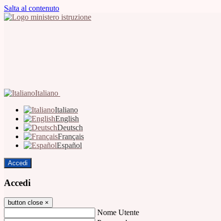
Salta al contenuto
Italiano
Italiano
English
Deutsch
Français
Español
Accedi
Accedi
button close
×
Nome Utente