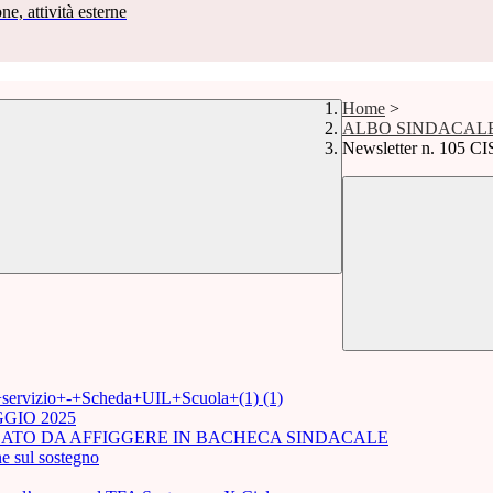
ne, attività esterne
Home
>
ALBO SINDACAL
Newsletter n. 105 C
i+servizio+-+Scheda+UIL+Scuola+(1) (1)
GIO 2025
ICATO DA AFFIGGERE IN BACHECA SINDACALE
e sul sostegno