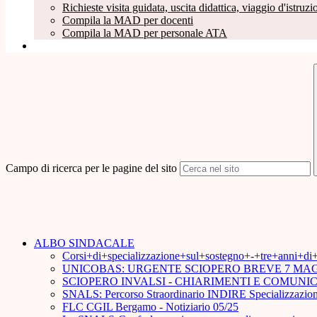
Richieste visita guidata, uscita didattica, viaggio d'istruzio
Compila la MAD per docenti
Compila la MAD per personale ATA
Campo di ricerca per le pagine del sito
ALBO SINDACALE
Corsi+di+specializzazione+sul+sostegno+-+tre+anni+d
UNICOBAS: URGENTE SCIOPERO BREVE 7 MAG
SCIOPERO INVALSI - CHIARIMENTI E COMUN
SNALS: Percorso Straordinario INDIRE Specializzazion
FLC CGIL Bergamo - Notiziario 05/25