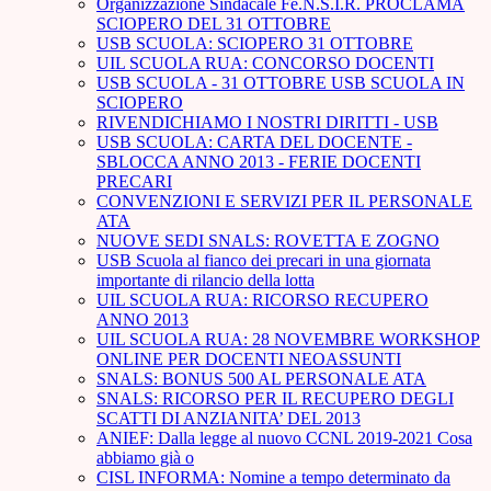
Organizzazione Sindacale Fe.N.S.I.R. PROCLAMA
SCIOPERO DEL 31 OTTOBRE
USB SCUOLA: SCIOPERO 31 OTTOBRE
UIL SCUOLA RUA: CONCORSO DOCENTI
USB SCUOLA - 31 OTTOBRE USB SCUOLA IN
SCIOPERO
RIVENDICHIAMO I NOSTRI DIRITTI - USB
USB SCUOLA: CARTA DEL DOCENTE -
SBLOCCA ANNO 2013 - FERIE DOCENTI
PRECARI
CONVENZIONI E SERVIZI PER IL PERSONALE
ATA
NUOVE SEDI SNALS: ROVETTA E ZOGNO
USB Scuola al fianco dei precari in una giornata
importante di rilancio della lotta
UIL SCUOLA RUA: RICORSO RECUPERO
ANNO 2013
UIL SCUOLA RUA: 28 NOVEMBRE WORKSHOP
ONLINE PER DOCENTI NEOASSUNTI
SNALS: BONUS 500 AL PERSONALE ATA
SNALS: RICORSO PER IL RECUPERO DEGLI
SCATTI DI ANZIANITA’ DEL 2013
ANIEF: Dalla legge al nuovo CCNL 2019-2021 Cosa
abbiamo già o
CISL INFORMA: Nomine a tempo determinato da