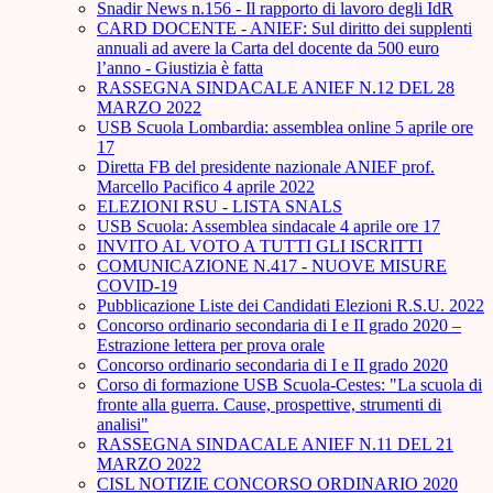
Snadir News n.156 - Il rapporto di lavoro degli IdR
CARD DOCENTE - ANIEF: Sul diritto dei supplenti
annuali ad avere la Carta del docente da 500 euro
l’anno - Giustizia è fatta
RASSEGNA SINDACALE ANIEF N.12 DEL 28
MARZO 2022
USB Scuola Lombardia: assemblea online 5 aprile ore
17
Diretta FB del presidente nazionale ANIEF prof.
Marcello Pacifico 4 aprile 2022
ELEZIONI RSU - LISTA SNALS
USB Scuola: Assemblea sindacale 4 aprile ore 17
INVITO AL VOTO A TUTTI GLI ISCRITTI
COMUNICAZIONE N.417 - NUOVE MISURE
COVID-19
Pubblicazione Liste dei Candidati Elezioni R.S.U. 2022
Concorso ordinario secondaria di I e II grado 2020 –
Estrazione lettera per prova orale
Concorso ordinario secondaria di I e II grado 2020
Corso di formazione USB Scuola-Cestes: "La scuola di
fronte alla guerra. Cause, prospettive, strumenti di
analisi"
RASSEGNA SINDACALE ANIEF N.11 DEL 21
MARZO 2022
CISL NOTIZIE CONCORSO ORDINARIO 2020