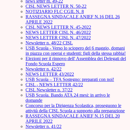
news letter m. 49-22
CISL NEWS LETTER N. 50-22
NOTIZIARIO FLC CGIL N. 8
RASSEGNA SINDACALE ANIEF N.16 DEL 26
APRILE 2022
CISL NEWS LETTER N. 45-2022
NEWS LETTER CISL N. 46/2022
NEWS LETTER CISL N. 47/2022
Newsletter n. 48/22 CISL
USB Scuola - Verso lo sciopero del 6 maggio, domani
in piazza con operai e studenti: figli della stessa rabbia!
Elezioni per il rinnovo dell' Assemblea dei Delegati del
Fondo Scuola Espero
Newsletter n. 42/22
NEWS LETTER 43/2022
USB Scuola – TFA Sostegno: preparati con noi!
CISL - NEWS LETTER 42/22
CISL Newsletter n. 37/22
USB Scuola. Bando ATA 24 mesi: in arrivo le
domande
Concorso per la Dirigenza Scolastica, proseguono le
attività della CISL Scuola a supporto alla preparazione
RASSEGNA SINDACALE ANIEF N.15 DEL 20
APRILE 2022
Newsletter n. 41/22