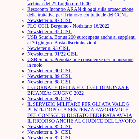
webinar del 25 Luglio ore 16:00
Resoconto Incontro ARAN di oggi sulla prosecuzione
della trattativa per il rinnovo contrattuale del CCNL
Newsletter n. 87 CISL
FLC CGIL Bergamo - Notiziario 16/2022
Newsletter n. 92 CISL
USB Scuola. Bonus 200 euro: spetta anche ai supplenti
al 30 giugno. Basta discriminazioni!
Newletter n. 93 CISL
Newsletter n. 91/22 CISL
USB Scuola: Prenotazione consulenze per immissione
in ruolo
Newsletter n. 90 CISL
Newsletter n. 89 CISL
Newsletter n. 88 CISL
L GIORNALE DELLA FLC CGIL DI MONZA E
BRIANZA: GIUGNO 2022
Newsletter n. 86 CISL
IL SERVIZIO MILITARE PER GLI ATA VALE 6
PUNTI- DOPO LA SENTENZA FAVOREVOLE
DEL CONISGLIO DI STATO FEDERATA AVVIA
IL RICORSO ANCHE AL GIUDICE DEL LAVORO
Newsletter n. 85 CISL
Newsletter n. 84 CISL
Newsletter n. 82 CISL