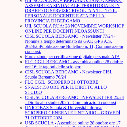
UIL SCUOLA RUA BERGAMO: 29 NOVEMBRE-
ASSEMBLEA SINDACALE TERRITORIALE IN
ORARIO DI SERVIZIO RIVOLTA A TUTTO IL
PERSONALE DOCENTE E ATA DELLA
PROVINCIA DI BERGAMO.
UIL SCUOLA RUA: 28 NOVEMBRE WORKSHOP
ONLINE PER DOCENTI NEOASSUNTI
CISL SCUOLA BERGAMO - Newsletter 77/24 -
Nomine a tempo determinato da GAE-GPS A.S.
2024/25Pubblicazione Bollettino n. 11; Comunicazioni
concorsi.
Formazione per certificazione digitale personale ATA
FLC CGIL BERGAMO - assemblea online 28 ottobre
ore 16: le ragioni dello sciopero
CISL SCUOLA BERGAMO - Newsletter CISL
Scuola Bergamo 76/24
FLC CGIL: SCIOPERO 31 OTTOBRE
SNALS: 150 ORE PER IL DIRITTO ALLO
STUDIO
CISL SCUOLA BERGAMO - NEWSLETTER 25.24
- Diritto allo studio 2025 - Comunicazioni concorsi
UNICOBAS Scuola & Università informa:
SCIOPERO GENERALE UNITARIO – GIOVEDÍ
31 OTTOBRE 2024
USB SCUOLA - Assemblea online 28 ottobre ore 17