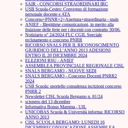
SAIR - CONCORSI STRAORDINARI IRC
USB Scuola-Cestes: Convegno di formazione
personale docente e ATA
Concorso+PNNR+2+Apertura+straordinaria - snals
ANIEF - Illegittime comunicazioni, in merito alla
fruizione delle ferie per i docenti con contratto 30/06.
Notiziario n° 24/2024 FLC CGIL Speciale
reclutamento e concorso PNRR
RICORSO SNALS PER IL RICONOSCIMENTO
GIURIDICO DELL’ANNO 2013 ADESIONI
ENTRO IL 20 DICEMBRE 2024
ELEZIONI RSU - ANIEF
ASSEMBLEA PROVINCIALE REGIONALE CISL
SNALS BERGAMO - NUOVE SEDI
SNALS BERGAMO - Concorso Docenti PNRR2
2024
USB Scuola: sportello consulenza iscrizioni concorso
PNRR 2
Newsletter CISL Scuola Bergamo n. 81/24
sciopero del 13 dicembre
Informativa Bonus Mamma - UIL
UNICOBAS Scuola & Università informa: RICORSO
ANNO 2013
CISL SCUOLA BERGAMO: LUNEDI 16
DICEMBRECONVOCAZIONE ASSEMBLEA