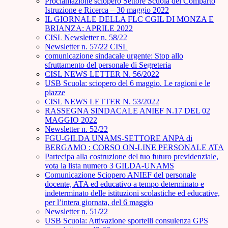
Proclamazione sciopero Settore Scuola del Comparto
Istruzione e Ricerca – 30 maggio 2022
IL GIORNALE DELLA FLC CGIL DI MONZA E
BRIANZA: APRILE 2022
CISL Newsletter n. 58/22
Newsletter n. 57/22 CISL
comunicazione sindacale urgente: Stop allo
sfruttamento del personale di Segreteria
CISL NEWS LETTER N. 56/2022
USB Scuola: sciopero del 6 maggio. Le ragioni e le
piazze
CISL NEWS LETTER N. 53/2022
RASSEGNA SINDACALE ANIEF N.17 DEL 02
MAGGIO 2022
Newsletter n. 52/22
FGU-GILDA UNAMS-SETTORE ANPA di
BERGAMO : CORSO ON-LINE PERSONALE ATA
Partecipa alla costruzione del tuo futuro previdenziale,
vota la lista numero 3 GILDA-UNAMS
Comunicazione Sciopero ANIEF del personale
docente, ATA ed educativo a tempo determinato e
indeterminato delle istituzioni scolastiche ed educative,
per l’intera giornata, del 6 maggio
Newsletter n. 51/22
USB Scuola: Attivazione sportelli consulenza GPS