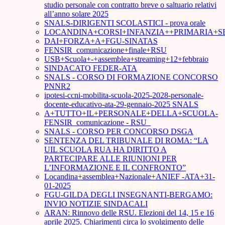
studio personale con contratto breve o saltuario relativi
all’anno solare 2025
SNALS-DIRIGENTI SCOLASTICI - prova orale
LOCANDINA+CORSI+INFANZIA++PRIMARIA+S
DAI+FORZA+A+FGU-SINATAS
FENSIR_comunicazione+finale+RSU
USB+Scuola+-+assemblea+streaming+12+febbraio
SINDACATO FEDER-ATA
SNALS - CORSO DI FORMAZIONE CONCORSO
PNNR2
ipotesi-ccni-mobilita-scuola-2025-2028-personale-
docente-educativo-ata-29-gennaio-2025 SNALS
A+TUTTO+IL+PERSONALE+DELLA+SCUOLA-
FENSIR_comunicazione - RSU_
SNALS - CORSO PER CONCORSO DSGA
SENTENZA DEL TRIBUNALE DI ROMA: “LA
UIL SCUOLA RUA HA DIRITTO A
PARTECIPARE ALLE RIUNIONI PER
L’INFORMAZIONE E IL CONFRONTO”
Locandina+assemblea+Nazionale+ANIEF -ATA+31-
01-2025
FGU-GILDA DEGLI INSEGNANTI-BERGAMO:
INVIO NOTIZIE SINDACALI
ARAN: Rinnovo delle RSU. Elezioni del 14, 15 e 16
aprile 2025. Chiarimenti circa lo svolgimento delle