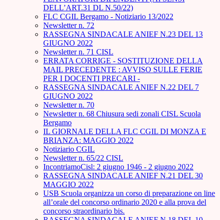
DELL’ART.31 DL N.50/22)
FLC CGIL Bergamo - Notiziario 13/2022
Newsletter n. 72
RASSEGNA SINDACALE ANIEF N.23 DEL 13
GIUGNO 2022
Newsletter n. 71 CISL
ERRATA CORRIGE - SOSTITUZIONE DELLA
MAIL PRECEDENTE : AVVISO SULLE FERIE
PER I DOCENTI PRECARI -
RASSEGNA SINDACALE ANIEF N.22 DEL 7
GIUGNO 2022
Newsletter n. 70
Newsletter n. 68 Chiusura sedi zonali CISL Scuola
Bergamo
IL GIORNALE DELLA FLC CGIL DI MONZA E
BRIANZA: MAGGIO 2022
Notiziario CGIL
Newsletter n. 65/22 CISL
IncontriamoCisl: 2 giugno 1946 - 2 giugno 2022
RASSEGNA SINDACALE ANIEF N.21 DEL 30
MAGGIO 2022
USB Scuola organizza un corso di preparazione on line
all’orale del concorso ordinario 2020 e alla prova del
concorso straordinario bis.
RASSEGNA SINDACALE ANIEF N.18 DEL 10