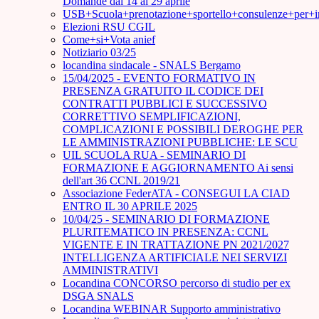
Domande dal 14 al 29 aprile
USB+Scuola+prenotazione+sportello+consulenze+per+
Elezioni RSU CGIL
Come+si+Vota anief
Notiziario 03/25
locandina sindacale - SNALS Bergamo
15/04/2025 - EVENTO FORMATIVO IN
PRESENZA GRATUITO IL CODICE DEI
CONTRATTI PUBBLICI E SUCCESSIVO
CORRETTIVO SEMPLIFICAZIONI,
COMPLICAZIONI E POSSIBILI DEROGHE PER
LE AMMINISTRAZIONI PUBBLICHE: LE SCU
UIL SCUOLA RUA - SEMINARIO DI
FORMAZIONE E AGGIORNAMENTO Ai sensi
dell'art 36 CCNL 2019/21
Associazione FederATA - CONSEGUI LA CIAD
ENTRO IL 30 APRILE 2025
10/04/25 - SEMINARIO DI FORMAZIONE
PLURITEMATICO IN PRESENZA: CCNL
VIGENTE E IN TRATTAZIONE PN 2021/2027
INTELLIGENZA ARTIFICIALE NEI SERVIZI
AMMINISTRATIVI
Locandina CONCORSO percorso di studio per ex
DSGA SNALS
Locandina WEBINAR Supporto amministrativo