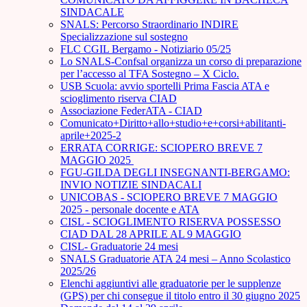
SINDACALE
SNALS: Percorso Straordinario INDIRE
Specializzazione sul sostegno
FLC CGIL Bergamo - Notiziario 05/25
Lo SNALS-Confsal organizza un corso di preparazione
per l’accesso al TFA Sostegno – X Ciclo.
USB Scuola: avvio sportelli Prima Fascia ATA e
scioglimento riserva CIAD
Associazione FederATA - CIAD
Comunicato+Diritto+allo+studio+e+corsi+abilitanti-
aprile+2025-2
ERRATA CORRIGE: SCIOPERO BREVE 7
MAGGIO 2025
FGU-GILDA DEGLI INSEGNANTI-BERGAMO:
INVIO NOTIZIE SINDACALI
UNICOBAS - SCIOPERO BREVE 7 MAGGIO
2025 - personale docente e ATA
CISL - SCIOGLIMENTO RISERVA POSSESSO
CIAD DAL 28 APRILE AL 9 MAGGIO
CISL- Graduatorie 24 mesi
SNALS Graduatorie ATA 24 mesi – Anno Scolastico
2025/26
Elenchi aggiuntivi alle graduatorie per le supplenze
(GPS) per chi consegue il titolo entro il 30 giugno 2025