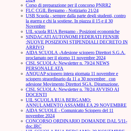
Corso di preparazione per il concorso PNRR2
FLC CGIL Bergamo - Notiziario 21/24
USB Scuola - sempre dalla parte degli studenti, contro
la guerra e chi la sostiene. In piazza il 15 e il 30
Novembre
UIL scuola RUA Bergamo - Posizioni economiche
SINDACATI AUTONOMI FEDERATI FENSIR
:NUOVE POSIZIONI STIPENDIALI DECRETO IN
ARRIVO
AIDA SCUOLA -Adesione sciopero Direttori S.G.A.
proclamato per il giorno 11 novembre 2024
CISL SCUOLA: Newsletter n. 79/24 NEWS
PERSONALE ATA
ANQUAP sciopero intera giornata 11 novembre e
sciopero straordinario da 11 a 30 novembre_ con
adesione Movimento Direttori SGA. Diramazione.
CISL SCUOLA: Newsletter n. 78/24 AVVISO AI
DOCENTI
UIL SCUOLA RUA BERGAMO:
ANNULAMENTO ASSAMBLEA 29 NOVEMBRE
AIDA SCUOLE - Comunicato Sciopero del 11
novembre 2024
CONCORSO ORDINARIO DOMANDE DAL 5/11-
doc.IRC