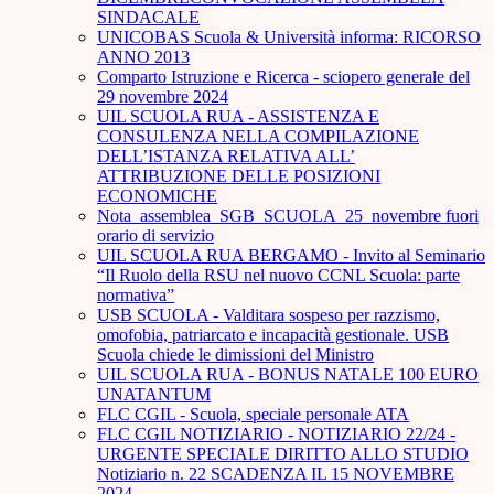
SINDACALE
UNICOBAS Scuola & Università informa: RICORSO
ANNO 2013
Comparto Istruzione e Ricerca - sciopero generale del
29 novembre 2024
UIL SCUOLA RUA - ASSISTENZA E
CONSULENZA NELLA COMPILAZIONE
DELL’ISTANZA RELATIVA ALL’
ATTRIBUZIONE DELLE POSIZIONI
ECONOMICHE
Nota_assemblea_SGB_SCUOLA_25_novembre fuori
orario di servizio
UIL SCUOLA RUA BERGAMO - Invito al Seminario
“Il Ruolo della RSU nel nuovo CCNL Scuola: parte
normativa”
USB SCUOLA - Valditara sospeso per razzismo,
omofobia, patriarcato e incapacità gestionale. USB
Scuola chiede le dimissioni del Ministro
UIL SCUOLA RUA - BONUS NATALE 100 EURO
UNATANTUM
FLC CGIL - Scuola, speciale personale ATA
FLC CGIL NOTIZIARIO - NOTIZIARIO 22/24 -
URGENTE SPECIALE DIRITTO ALLO STUDIO
Notiziario n. 22 SCADENZA IL 15 NOVEMBRE
2024