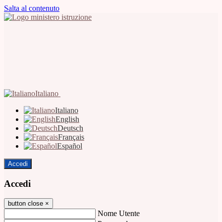
Salta al contenuto
Italiano
Italiano
English
Deutsch
Français
Español
Accedi
Accedi
button close
×
Nome Utente