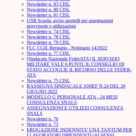
Newsletter n. 83 CISL
Newsletter n. 80 CISL
Newsletter n. 81 CISL
USB Scuola: avvio sportelli per assegnazioni
provvisorie e utilizzazioni
Newsletter n. 74 CISL
Newsletter n. 78 CISL
Newsletter n. 79 CISL
FLC CGIL Bergamo - Notiziario 14/2022
Newsletter n. 77 CISL
[Sindacato Nazionale FederATA] IL SERVIZIO
MILITARE VALE 6 PUNTI. IL CONSIGLIO DI
STATO ACCOGLIE IL RICORSO DELLE FEDER-
ATA
Newsletter n. 75 CISL
RASSEGNA SINDACALE ANIEF N.24 DEL 20
GIUGNO 2022
MODELLO G PERSONALE ATA - 24 MESI
CONSULENZA SNALS
ASSEGNAZIONI E UTILIZZI CONSULENZA
SNALS
Newsletter n. 76
Newsletter n. 73
EROGAZIONE INDENNITA’ UNA TANTUM PER
I LAVORATORI DIPENDENTI (AI SENSI