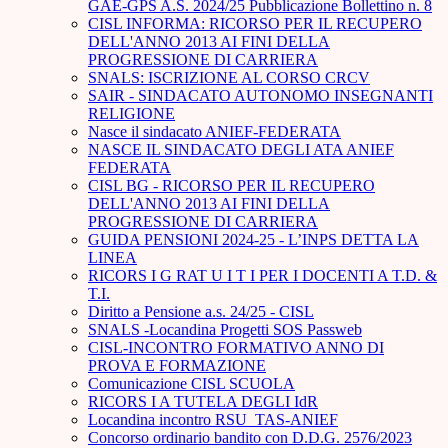
GAE-GPS A.S. 2024/25 Pubblicazione Bollettino n. 8
CISL INFORMA: RICORSO PER IL RECUPERO
DELL'ANNO 2013 AI FINI DELLA
PROGRESSIONE DI CARRIERA
SNALS: ISCRIZIONE AL CORSO CRCV
SAIR - SINDACATO AUTONOMO INSEGNANTI
RELIGIONE
Nasce il sindacato ANIEF-FEDERATA
NASCE IL SINDACATO DEGLI ATA ANIEF
FEDERATA
CISL BG - RICORSO PER IL RECUPERO
DELL'ANNO 2013 AI FINI DELLA
PROGRESSIONE DI CARRIERA
GUIDA PENSIONI 2024-25 - L’INPS DETTA LA
LINEA
RICORS I G RAT U I T I PER I DOCENTI A T.D. &
T.I.
Diritto a Pensione a.s. 24/25 - CISL
SNALS -Locandina Progetti SOS Passweb
CISL-INCONTRO FORMATIVO ANNO DI
PROVA E FORMAZIONE
Comunicazione CISL SCUOLA
RICORS I A TUTELA DEGLI IdR
Locandina incontro RSU_TAS-ANIEF
Concorso ordinario bandito con D.D.G. 2576/2023