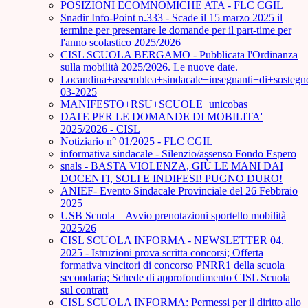
POSIZIONI ECOMNOMICHE ATA - FLC CGIL
Snadir Info-Point n.333 - Scade il 15 marzo 2025 il
termine per presentare le domande per il part-time per
l'anno scolastico 2025/2026
CISL SCUOLA BERGAMO - Pubblicata l'Ordinanza
sulla mobilità 2025/2026. Le nuove date.
Locandina+assemblea+sindacale+insegnanti+di+sostegn
03-2025
MANIFESTO+RSU+SCUOLE+unicobas
DATE PER LE DOMANDE DI MOBILITA'
2025/2026 - CISL
Notiziario n° 01/2025 - FLC CGIL
informativa sindacale - Silenzio/assenso Fondo Espero
snals - BASTA VIOLENZA, GIÙ LE MANI DAI
DOCENTI, SOLI E INDIFESI! PUGNO DURO!
ANIEF- Evento Sindacale Provinciale del 26 Febbraio
2025
USB Scuola – Avvio prenotazioni sportello mobilità
2025/26
CISL SCUOLA INFORMA - NEWSLETTER 04.
2025 - Istruzioni prova scritta concorsi; Offerta
formativa vincitori di concorso PNRR1 della scuola
secondaria; Schede di approfondimento CISL Scuola
sul contratt
CISL SCUOLA INFORMA: Permessi per il diritto allo