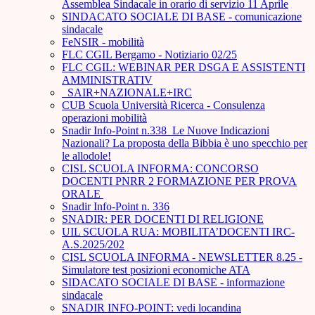
Assemblea Sindacale in orario di servizio 11 Aprile
SINDACATO SOCIALE DI BASE - comunicazione
sindacale
FeNSIR - mobilità
FLC CGIL Bergamo - Notiziario 02/25
FLC CGIL: WEBINAR PER DSGA E ASSISTENTI
AMMINISTRATIV
_SAIR+NAZIONALE+IRC
CUB Scuola Università Ricerca - Consulenza
operazioni mobilità
Snadir Info-Point n.338 Le Nuove Indicazioni
Nazionali? La proposta della Bibbia è uno specchio per
le allodole!
CISL SCUOLA INFORMA: CONCORSO
DOCENTI PNRR 2 FORMAZIONE PER PROVA
ORALE ­
Snadir Info-Point n. 336
SNADIR: PER DOCENTI DI RELIGIONE
UIL SCUOLA RUA: MOBILITA’DOCENTI IRC-
A.S.2025/202
CISL SCUOLA INFORMA - NEWSLETTER 8.25 -
Simulatore test posizioni economiche ATA
SIDACATO SOCIALE DI BASE - informazione
sindacale
SNADIR INFO-POINT: vedi locandina