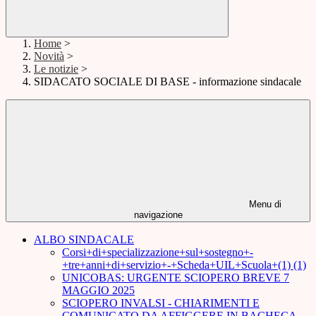
Home
>
Novità
>
Le notizie
>
SIDACATO SOCIALE DI BASE - informazione sindacale
Menu di
navigazione
ALBO SINDACALE
Corsi+di+specializzazione+sul+sostegno+-
+tre+anni+di+servizio+-+Scheda+UIL+Scuola+(1) (1)
UNICOBAS: URGENTE SCIOPERO BREVE 7
MAGGIO 2025
SCIOPERO INVALSI - CHIARIMENTI E
COMUNICATO DA AFFIGGERE IN BACHECA