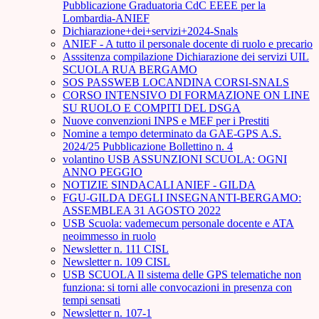
Pubblicazione Graduatoria CdC EEEE per la
Lombardia-ANIEF
Dichiarazione+dei+servizi+2024-Snals
ANIEF - A tutto il personale docente di ruolo e precario
Asssitenza compilazione Dichiarazione dei servizi UIL
SCUOLA RUA BERGAMO
SOS PASSWEB LOCANDINA CORSI-SNALS
CORSO INTENSIVO DI FORMAZIONE ON LINE
SU RUOLO E COMPITI DEL DSGA
Nuove convenzioni INPS e MEF per i Prestiti
Nomine a tempo determinato da GAE-GPS A.S.
2024/25 Pubblicazione Bollettino n. 4
volantino USB ASSUNZIONI SCUOLA: OGNI
ANNO PEGGIO
NOTIZIE SINDACALI ANIEF - GILDA
FGU-GILDA DEGLI INSEGNANTI-BERGAMO:
ASSEMBLEA 31 AGOSTO 2022
USB Scuola: vademecum personale docente e ATA
neoimmesso in ruolo
Newsletter n. 111 CISL
Newsletter n. 109 CISL
USB SCUOLA Il sistema delle GPS telematiche non
funziona: si torni alle convocazioni in presenza con
tempi sensati
Newsletter n. 107-1