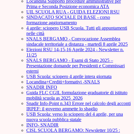
Locandina Supporto procedure amministrative per
Prima e Seconda Posizione economica ATA
UIL SCUOLA RUA - GUIDA ELEZIONI RSU
SINDACATO SOCIALE DI BASE - corso
formazione aggiornamento
4 aprile: sciopero USB Scuola. Tutti gli appuntamenti
nelle città
SNALS BERGAMO - Convocazione Assemblea
sindacale territoriale a distanza - martedì 8 aprile 2025
Elezioni RSU 14-15-16 Aprile 2024 - Newsletter n.
11/25
SNALS BERGAMO - Esami di Stato 2025 –
Presentazione domande per Presidenti e Commissari
esterni
USB Scuola: sciopero 4 aprile intera giornata
Locandina+Crediti+formativi -SNALS
SNADIR INFO
Guida FLC CGIL formulazione graduatorie di istituto
mobilità scuola as 2025_2026
Snadir Info-Point n.343 Errore nel calcolo degli acconti
IRPEF: il governo ammette lo sbaglio
USB Scuola: verso lo sciopero del 4 aprile, per una
nuova scuola pubblica statale
INFO- SNADIR
CISL SCUOLA BERGAMO: Newsletter 10/25 :